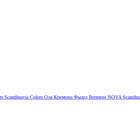
rs
Scandinavia Colors
Ола
Кремона
Фьорд
Bremens
NOVA
Scandin