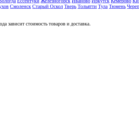
Вологда
Ессентуки
Железногорск
Иваново
Иркутск
Кемерово
Ки
ухов
Смоленск
Старый Оскол
Тверь
Тольятти
Тула
Тюмень
Чере
ода зависит стоимость товаров и доставка.