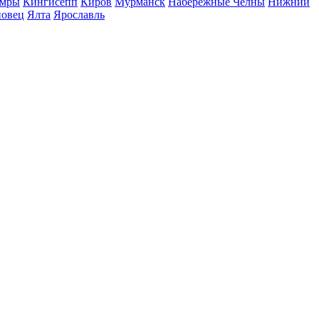
мры
Кингисепп
Киров
Мурманск
Набережные Челны
Нижний
повец
Ялта
Ярославль