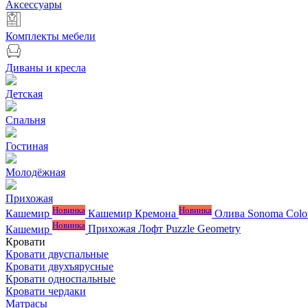
Аксессуары
Комплекты мебели
Диваны и кресла
Детская
Спальня
Гостиная
Молодёжная
Прихожая
Новинка
Новинка
Кашемир
Кашемир Кремона
Олива
Sonoma Colo
Новинка
Кашемир
Прихожая Лофт
Puzzle
Geometry
Кровати
Кровати двуспальные
Кровати двухъярусные
Кровати односпальные
Кровати чердаки
Матрасы