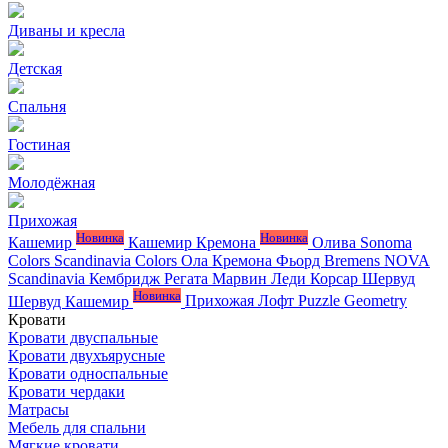
Диваны и кресла
Детская
Спальня
Гостиная
Молодёжная
Прихожая
Новинка
Новинка
Кашемир
Кашемир Кремона
Олива
Sonoma
Colors
Scandinavia Colors
Ола
Кремона
Фьорд
Bremens
NOVA
Scandinavia
Кембридж
Регата
Марвин
Леди
Корсар
Шервуд
Новинка
Шервуд Кашемир
Прихожая Лофт
Puzzle
Geometry
Кровати
Кровати двуспальные
Кровати двухъярусные
Кровати односпальные
Кровати чердаки
Матрасы
Мебель для спальни
Мягкие кровати