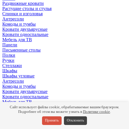
Раздвижные кровати
Растущие столы и стулья
Спинки и изголовья
Антресоли
Комоды и тумбы
Кровати двухъярусные
Кровати односпальные
Мебель для ТВ
Панели
Письменные столы
Полки
Ручки
Стеллажи
Шкафы
Шкафы угловые
Антресоли
Комоды и тумбы
Кровати двухъярусные
Кровати односпальные
Мебель для ТВ
Панели
Сайт использует файлы cookie, обрабатываемые вашим браузером.
Письменные столы
Подробнее об этом вы можете узнать в
Политике cookie
.
Полки
Принять
Отклонить
Ручки
Стеллажи