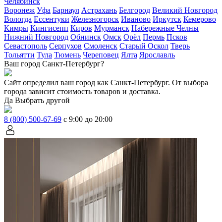
Челябинск
Воронеж
Уфа
Барнаул
Астрахань
Белгород
Великий Новгород
Вологда
Ессентуки
Железногорск
Иваново
Иркутск
Кемерово
Кимры
Кингисепп
Киров
Мурманск
Набережные Челны
Нижний Новгород
Обнинск
Омск
Орёл
Пермь
Псков
Севастополь
Серпухов
Смоленск
Старый Оскол
Тверь
Тольятти
Тула
Тюмень
Череповец
Ялта
Ярославль
Ваш город Санкт-Петербург?
Сайт определил ваш город как
Санкт-Петербург
. От выбора
города зависит стоимость товаров и доставка.
Да
Выбрать другой
8 (800) 500-67-69
с 9:00 до 20:00