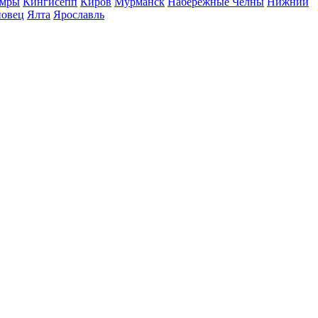
мры
Кингисепп
Киров
Мурманск
Набережные Челны
Нижний
повец
Ялта
Ярославль