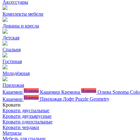
Аксессуары
Комплекты мебели
Диваны и кресла
Детская
Спальня
Гостиная
Молодёжная
Прихожая
Новинка
Новинка
Кашемир
Кашемир Кремона
Олива
Sonoma Colo
Новинка
Кашемир
Прихожая Лофт
Puzzle
Geometry
Кровати
Кровати двуспальные
Кровати двухъярусные
Кровати односпальные
Кровати чердаки
Матрасы
Мебель для спальни