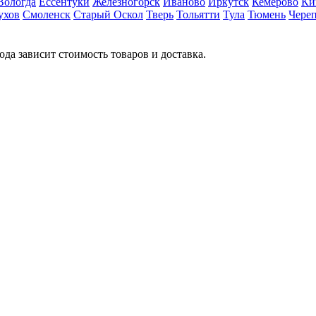
Вологда
Ессентуки
Железногорск
Иваново
Иркутск
Кемерово
Ки
ухов
Смоленск
Старый Оскол
Тверь
Тольятти
Тула
Тюмень
Чере
ода зависит стоимость товаров и доставка.