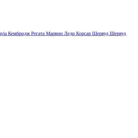
avia
Кембридж
Регата
Марвин
Леди
Корсар
Шервуд
Шервуд