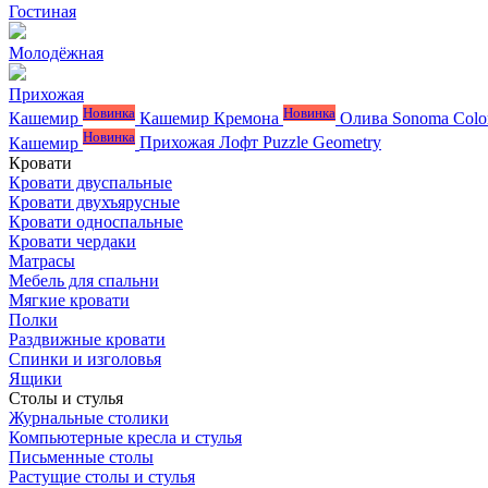
Гостиная
Молодёжная
Прихожая
Новинка
Новинка
Кашемир
Кашемир Кремона
Олива
Sonoma Colo
Новинка
Кашемир
Прихожая Лофт
Puzzle
Geometry
Кровати
Кровати двуспальные
Кровати двухъярусные
Кровати односпальные
Кровати чердаки
Матрасы
Мебель для спальни
Мягкие кровати
Полки
Раздвижные кровати
Спинки и изголовья
Ящики
Столы и стулья
Журнальные столики
Компьютерные кресла и стулья
Письменные столы
Растущие столы и стулья