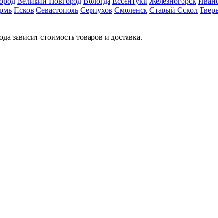
ород
Великий Новгород
Вологда
Ессентуки
Железногорск
Иван
рмь
Псков
Севастополь
Серпухов
Смоленск
Старый Оскол
Твер
ода зависит стоимость товаров и доставка.