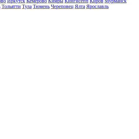
ово
Иркутск
Кемерово
Кимры
Кингисепп
Киров
Мурманск
ь
Тольятти
Тула
Тюмень
Череповец
Ялта
Ярославль