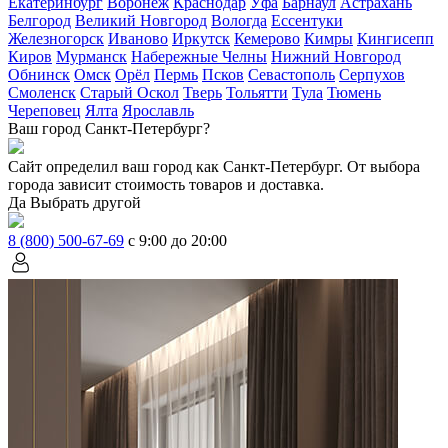
Екатеринбург
Воронеж
Краснодар
Уфа
Барнаул
Астрахань
Белгород
Великий Новгород
Вологда
Ессентуки
Железногорск
Иваново
Иркутск
Кемерово
Кимры
Кингисепп
Киров
Мурманск
Набережные Челны
Нижний Новгород
Обнинск
Омск
Орёл
Пермь
Псков
Севастополь
Серпухов
Смоленск
Старый Оскол
Тверь
Тольятти
Тула
Тюмень
Череповец
Ялта
Ярославль
Ваш город Санкт-Петербург?
Сайт определил ваш город как
Санкт-Петербург
. От выбора
города зависит стоимость товаров и доставка.
Да
Выбрать другой
8 (800) 500-67-69
с 9:00 до 20:00