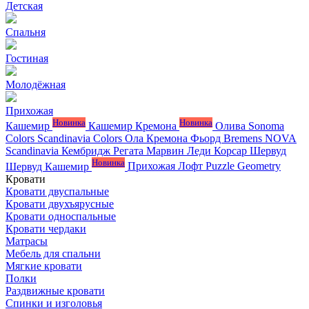
Детская
Спальня
Гостиная
Молодёжная
Прихожая
Новинка
Новинка
Кашемир
Кашемир Кремона
Олива
Sonoma
Colors
Scandinavia Colors
Ола
Кремона
Фьорд
Bremens
NOVA
Scandinavia
Кембридж
Регата
Марвин
Леди
Корсар
Шервуд
Новинка
Шервуд Кашемир
Прихожая Лофт
Puzzle
Geometry
Кровати
Кровати двуспальные
Кровати двухъярусные
Кровати односпальные
Кровати чердаки
Матрасы
Мебель для спальни
Мягкие кровати
Полки
Раздвижные кровати
Спинки и изголовья