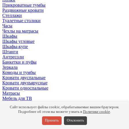
Прикроватные тумбы
Раздвижные кровати
Стеллажи
Туалетные столики
Часы
Чехлы на матрасы
Шкафы
Шкафы угловые
Шкафы-купе
Штанги
Антресоли
Банкетки и пуфы
Зеркала
Комоды и тумбы
Кровати двуспальные
Кровати двухъярусные
Кровати односпальные
Матрасы
Мебель для ТВ
Панели
Сайт использует файлы cookie, обрабатываемые вашим браузером.
Письменные столы
Подробнее об этом вы можете узнать в
Политике cookie
.
Подушки
Полки
Принять
Отклонить
Прикроватные тумбы