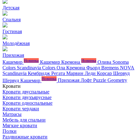
Детская
Спальня
Гостиная
Молодёжная
Прихожая
Новинка
Новинка
Кашемир
Кашемир Кремона
Олива
Sonoma
Colors
Scandinavia Colors
Ола
Кремона
Фьорд
Bremens
NOVA
Scandinavia
Кембридж
Регата
Марвин
Леди
Корсар
Шервуд
Новинка
Шервуд Кашемир
Прихожая Лофт
Puzzle
Geometry
Кровати
Кровати двуспальные
Кровати двухъярусные
Кровати односпальные
Кровати чердаки
Матрасы
Мебель для спальни
Мягкие кровати
Полки
Раздвижные кровати