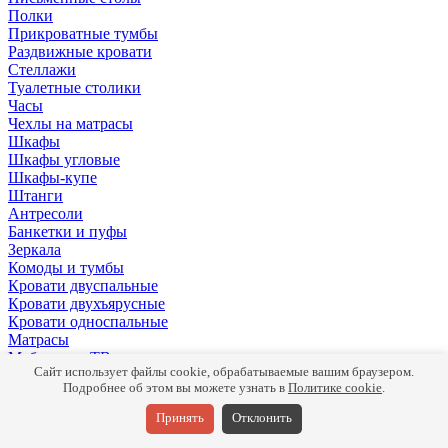
Полки
Прикроватные тумбы
Раздвижные кровати
Стеллажи
Туалетные столики
Часы
Чехлы на матрасы
Шкафы
Шкафы угловые
Шкафы-купе
Штанги
Антресоли
Банкетки и пуфы
Зеркала
Комоды и тумбы
Кровати двуспальные
Кровати двухъярусные
Кровати односпальные
Матрасы
Мебель для ТВ
Сайт использует файлы cookie, обрабатываемые вашим браузером.
Панели
Подробнее об этом вы можете узнать в
Политике cookie
.
Письменные столы
Подушки
Принять
Отклонить
Полки
Прикроватные тумбы