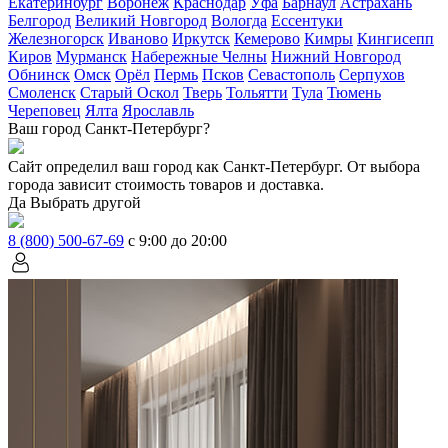
Екатеринбург
Воронеж
Краснодар
Уфа
Барнаул
Астрахань
Белгород
Великий Новгород
Вологда
Ессентуки
Железногорск
Иваново
Иркутск
Кемерово
Кимры
Кингисепп
Киров
Мурманск
Набережные Челны
Нижний Новгород
Обнинск
Омск
Орёл
Пермь
Псков
Севастополь
Серпухов
Смоленск
Старый Оскол
Тверь
Тольятти
Тула
Тюмень
Череповец
Ялта
Ярославль
Ваш город Санкт-Петербург?
Сайт определил ваш город как
Санкт-Петербург
. От выбора
города зависит стоимость товаров и доставка.
Да
Выбрать другой
8 (800) 500-67-69
с 9:00 до 20:00