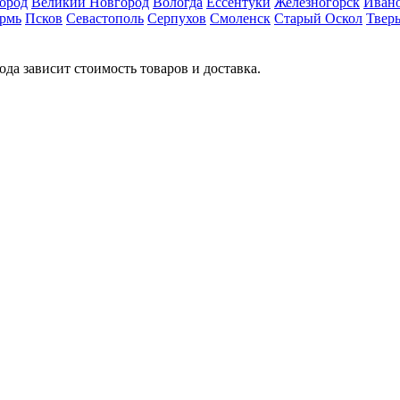
ород
Великий Новгород
Вологда
Ессентуки
Железногорск
Иван
рмь
Псков
Севастополь
Серпухов
Смоленск
Старый Оскол
Твер
ода зависит стоимость товаров и доставка.