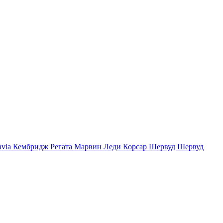
avia
Кембридж
Регата
Марвин
Леди
Корсар
Шервуд
Шервуд