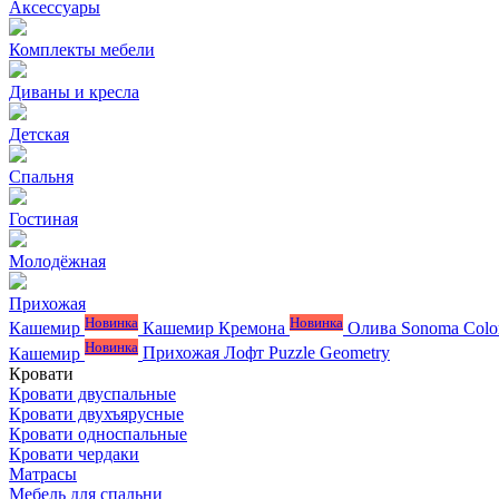
Аксессуары
Комплекты мебели
Диваны и кресла
Детская
Спальня
Гостиная
Молодёжная
Прихожая
Новинка
Новинка
Кашемир
Кашемир Кремона
Олива
Sonoma Colo
Новинка
Кашемир
Прихожая Лофт
Puzzle
Geometry
Кровати
Кровати двуспальные
Кровати двухъярусные
Кровати односпальные
Кровати чердаки
Матрасы
Мебель для спальни