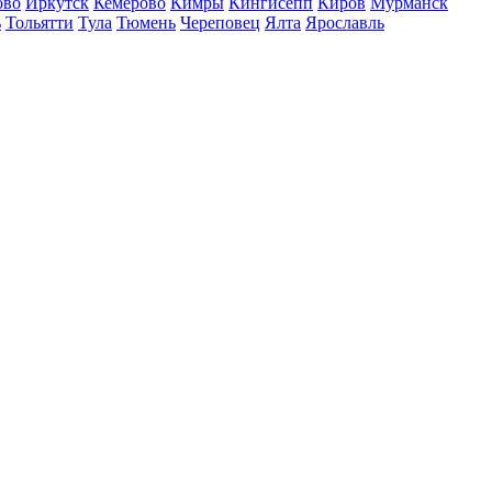
ово
Иркутск
Кемерово
Кимры
Кингисепп
Киров
Мурманск
ь
Тольятти
Тула
Тюмень
Череповец
Ялта
Ярославль