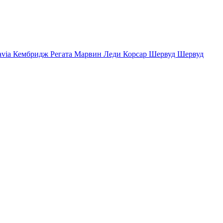
avia
Кембридж
Регата
Марвин
Леди
Корсар
Шервуд
Шервуд