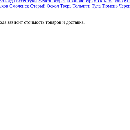
Вологда
Ессентуки
Железногорск
Иваново
Иркутск
Кемерово
Ки
ухов
Смоленск
Старый Оскол
Тверь
Тольятти
Тула
Тюмень
Чере
ода зависит стоимость товаров и доставка.