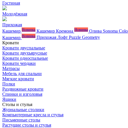
Гостиная
Молодёжная
Прихожая
Новинка
Новинка
Кашемир
Кашемир Кремона
Олива
Sonoma Colo
Новинка
Кашемир
Прихожая Лофт
Puzzle
Geometry
Кровати
Кровати двуспальные
Кровати двухъярусные
Кровати односпальные
Кровати чердаки
Матрасы
Мебель для спальни
Мягкие кровати
Полки
Раздвижные кровати
Спинки и изголовья
Ящики
Столы и стулья
Журнальные столики
Компьютерные кресла и стулья
Письменные столы
Растущие столы и стулья