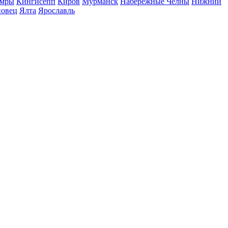
мры
Кингисепп
Киров
Мурманск
Набережные Челны
Нижний
повец
Ялта
Ярославль