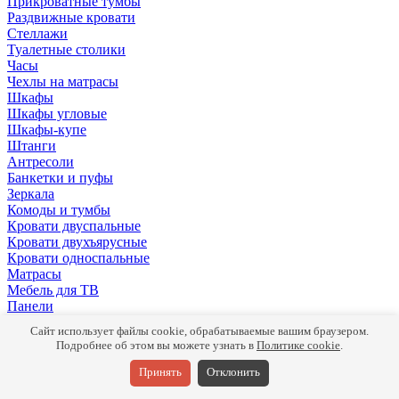
Прикроватные тумбы
Раздвижные кровати
Стеллажи
Туалетные столики
Часы
Чехлы на матрасы
Шкафы
Шкафы угловые
Шкафы-купе
Штанги
Антресоли
Банкетки и пуфы
Зеркала
Комоды и тумбы
Кровати двуспальные
Кровати двухъярусные
Кровати односпальные
Матрасы
Мебель для ТВ
Панели
Письменные столы
Сайт использует файлы cookie, обрабатываемые вашим браузером.
Подушки
Подробнее об этом вы можете узнать в
Политике cookie
.
Полки
Прикроватные тумбы
Принять
Отклонить
Раздвижные кровати