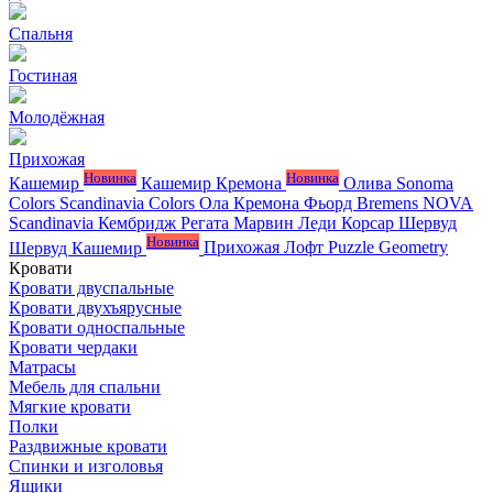
Спальня
Гостиная
Молодёжная
Прихожая
Новинка
Новинка
Кашемир
Кашемир Кремона
Олива
Sonoma
Colors
Scandinavia Colors
Ола
Кремона
Фьорд
Bremens
NOVA
Scandinavia
Кембридж
Регата
Марвин
Леди
Корсар
Шервуд
Новинка
Шервуд Кашемир
Прихожая Лофт
Puzzle
Geometry
Кровати
Кровати двуспальные
Кровати двухъярусные
Кровати односпальные
Кровати чердаки
Матрасы
Мебель для спальни
Мягкие кровати
Полки
Раздвижные кровати
Спинки и изголовья
Ящики