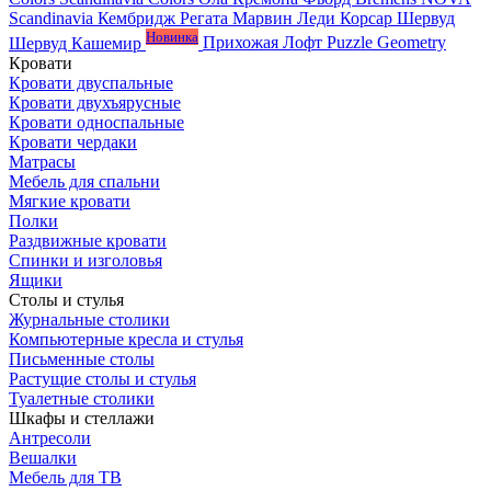
Scandinavia
Кембридж
Регата
Марвин
Леди
Корсар
Шервуд
Новинка
Шервуд Кашемир
Прихожая Лофт
Puzzle
Geometry
Кровати
Кровати двуспальные
Кровати двухъярусные
Кровати односпальные
Кровати чердаки
Матрасы
Мебель для спальни
Мягкие кровати
Полки
Раздвижные кровати
Спинки и изголовья
Ящики
Столы и стулья
Журнальные столики
Компьютерные кресла и стулья
Письменные столы
Растущие столы и стулья
Туалетные столики
Шкафы и стеллажи
Антресоли
Вешалки
Мебель для ТВ