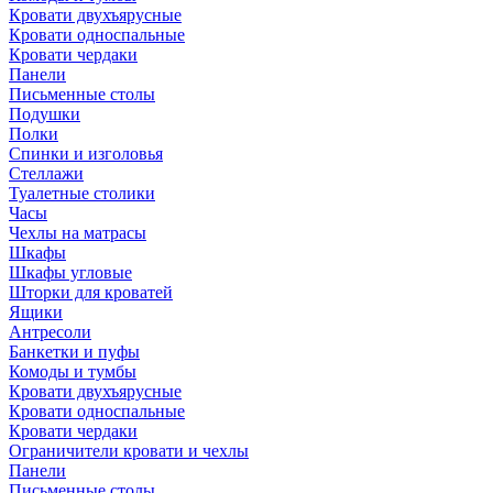
Кровати двухъярусные
Кровати односпальные
Кровати чердаки
Панели
Письменные столы
Подушки
Полки
Спинки и изголовья
Стеллажи
Туалетные столики
Часы
Чехлы на матрасы
Шкафы
Шкафы угловые
Шторки для кроватей
Ящики
Антресоли
Банкетки и пуфы
Комоды и тумбы
Кровати двухъярусные
Кровати односпальные
Кровати чердаки
Ограничители кровати и чехлы
Панели
Письменные столы