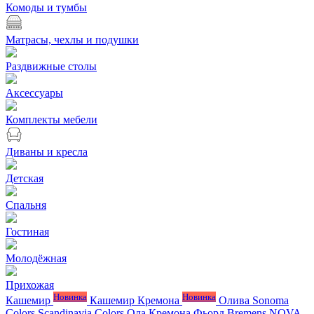
Комоды и тумбы
Матрасы, чехлы и подушки
Раздвижные столы
Аксессуары
Комплекты мебели
Диваны и кресла
Детская
Спальня
Гостиная
Молодёжная
Прихожая
Новинка
Новинка
Кашемир
Кашемир Кремона
Олива
Sonoma
Colors
Scandinavia Colors
Ола
Кремона
Фьорд
Bremens
NOVA