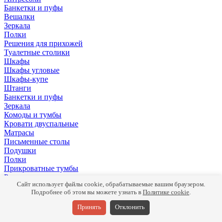
Банкетки и пуфы
Вешалки
Зеркала
Полки
Решения для прихожей
Туалетные столики
Шкафы
Шкафы угловые
Шкафы-купе
Штанги
Банкетки и пуфы
Зеркала
Комоды и тумбы
Кровати двуспальные
Матрасы
Письменные столы
Подушки
Полки
Прикроватные тумбы
Раздвижные кровати
Сайт использует файлы cookie, обрабатываемые вашим браузером.
Ручки
Подробнее об этом вы можете узнать в
Политике cookie
.
Стеллажи
Туалетные столики
Принять
Отклонить
Шкафы
Комоды и тумбы