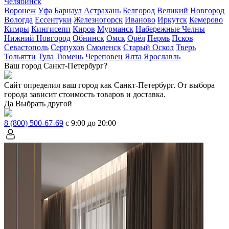
Челябинск
Воронеж
Уфа
Барнаул
Астрахань
Белгород
Великий Новгород
Вологда
Ессентуки
Железногорск
Иваново
Иркутск
Кемерово
Кимры
Кингисепп
Киров
Мурманск
Набережные Челны
Нижний Новгород
Обнинск
Омск
Орёл
Пермь
Псков
Севастополь
Серпухов
Смоленск
Старый Оскол
Тверь
Тольятти
Тула
Тюмень
Череповец
Ялта
Ярославль
Ваш город Санкт-Петербург?
Сайт определил ваш город как
Санкт-Петербург
. От выбора
города зависит стоимость товаров и доставка.
Да
Выбрать другой
8 (800) 500-67-69
с 9:00 до 20:00