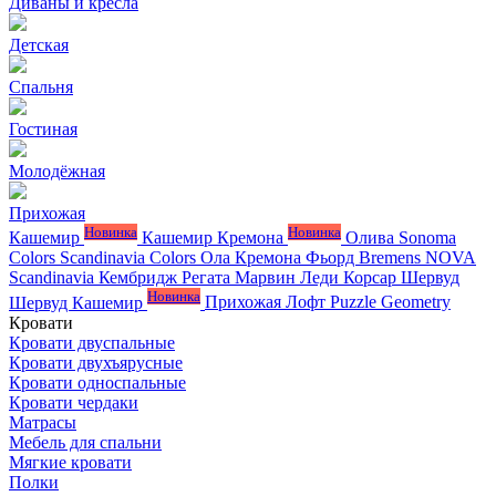
Диваны и кресла
Детская
Спальня
Гостиная
Молодёжная
Прихожая
Новинка
Новинка
Кашемир
Кашемир Кремона
Олива
Sonoma
Colors
Scandinavia Colors
Ола
Кремона
Фьорд
Bremens
NOVA
Scandinavia
Кембридж
Регата
Марвин
Леди
Корсар
Шервуд
Новинка
Шервуд Кашемир
Прихожая Лофт
Puzzle
Geometry
Кровати
Кровати двуспальные
Кровати двухъярусные
Кровати односпальные
Кровати чердаки
Матрасы
Мебель для спальни
Мягкие кровати
Полки