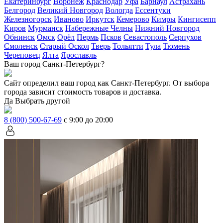
Екатеринбург
Воронеж
Краснодар
Уфа
Барнаул
Астрахань
Белгород
Великий Новгород
Вологда
Ессентуки
Железногорск
Иваново
Иркутск
Кемерово
Кимры
Кингисепп
Киров
Мурманск
Набережные Челны
Нижний Новгород
Обнинск
Омск
Орёл
Пермь
Псков
Севастополь
Серпухов
Смоленск
Старый Оскол
Тверь
Тольятти
Тула
Тюмень
Череповец
Ялта
Ярославль
Ваш город Санкт-Петербург?
Сайт определил ваш город как
Санкт-Петербург
. От выбора
города зависит стоимость товаров и доставка.
Да
Выбрать другой
8 (800) 500-67-69
с 9:00 до 20:00