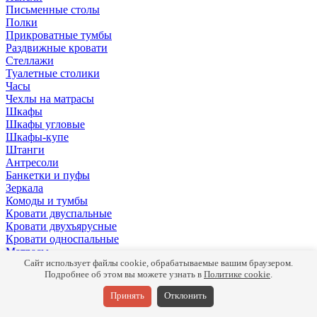
Письменные столы
Полки
Прикроватные тумбы
Раздвижные кровати
Стеллажи
Туалетные столики
Часы
Чехлы на матрасы
Шкафы
Шкафы угловые
Шкафы-купе
Штанги
Антресоли
Банкетки и пуфы
Зеркала
Комоды и тумбы
Кровати двуспальные
Кровати двухъярусные
Кровати односпальные
Матрасы
Мебель для ТВ
Сайт использует файлы cookie, обрабатываемые вашим браузером.
Подробнее об этом вы можете узнать в
Политике cookie
.
Панели
Письменные столы
Принять
Отклонить
Подушки
Полки