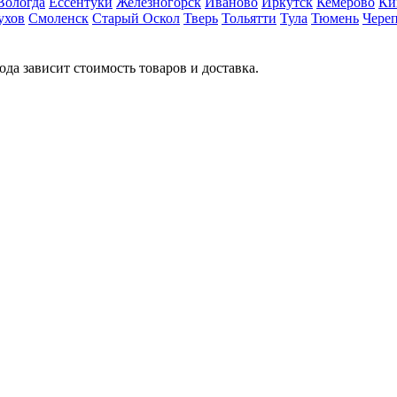
Вологда
Ессентуки
Железногорск
Иваново
Иркутск
Кемерово
Ки
ухов
Смоленск
Старый Оскол
Тверь
Тольятти
Тула
Тюмень
Чере
ода зависит стоимость товаров и доставка.