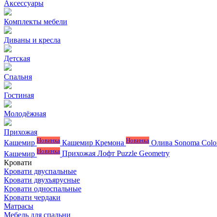
Аксессуары
Комплекты мебели
Диваны и кресла
Детская
Спальня
Гостиная
Молодёжная
Прихожая
Новинка
Новинка
Кашемир
Кашемир Кремона
Олива
Sonoma Colo
Новинка
Кашемир
Прихожая Лофт
Puzzle
Geometry
Кровати
Кровати двуспальные
Кровати двухъярусные
Кровати односпальные
Кровати чердаки
Матрасы
Мебель для спальни