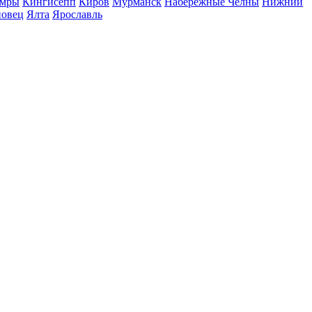
мры
Кингисепп
Киров
Мурманск
Набережные Челны
Нижний
повец
Ялта
Ярославль