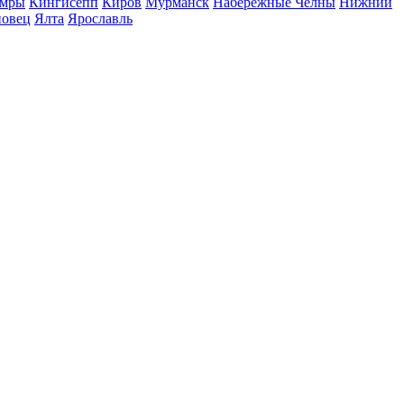
мры
Кингисепп
Киров
Мурманск
Набережные Челны
Нижний
повец
Ялта
Ярославль