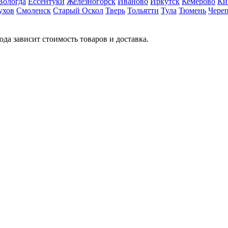
Вологда
Ессентуки
Железногорск
Иваново
Иркутск
Кемерово
Ки
ухов
Смоленск
Старый Оскол
Тверь
Тольятти
Тула
Тюмень
Чере
ода зависит стоимость товаров и доставка.