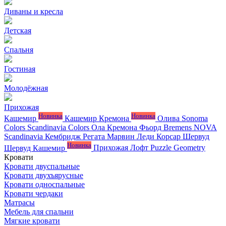
Диваны и кресла
Детская
Спальня
Гостиная
Молодёжная
Прихожая
Новинка
Новинка
Кашемир
Кашемир Кремона
Олива
Sonoma
Colors
Scandinavia Colors
Ола
Кремона
Фьорд
Bremens
NOVA
Scandinavia
Кембридж
Регата
Марвин
Леди
Корсар
Шервуд
Новинка
Шервуд Кашемир
Прихожая Лофт
Puzzle
Geometry
Кровати
Кровати двуспальные
Кровати двухъярусные
Кровати односпальные
Кровати чердаки
Матрасы
Мебель для спальни
Мягкие кровати