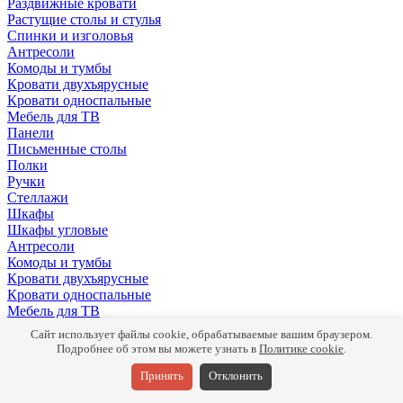
Раздвижные кровати
Растущие столы и стулья
Спинки и изголовья
Антресоли
Комоды и тумбы
Кровати двухъярусные
Кровати односпальные
Мебель для ТВ
Панели
Письменные столы
Полки
Ручки
Стеллажи
Шкафы
Шкафы угловые
Антресоли
Комоды и тумбы
Кровати двухъярусные
Кровати односпальные
Мебель для ТВ
Панели
Сайт использует файлы cookie, обрабатываемые вашим браузером.
Письменные столы
Подробнее об этом вы можете узнать в
Политике cookie
.
Полки
Ручки
Принять
Отклонить
Стеллажи