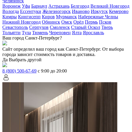
Челябинск
Воронеж
Уфа
Барнаул
Астрахань
Белгород
Великий Новгород
Вологда
Ессентуки
Железногорск
Иваново
Иркутск
Кемерово
Кимры
Кингисепп
Киров
Мурманск
Набережные Челны
Нижний Новгород
Обнинск
Омск
Орёл
Пермь
Псков
Севастополь
Серпухов
Смоленск
Старый Оскол
Тверь
Тольятти
Тула
Тюмень
Череповец
Ялта
Ярославль
Ваш город Санкт-Петербург?
Сайт определил ваш город как
Санкт-Петербург
. От выбора
города зависит стоимость товаров и доставка.
Да
Выбрать другой
8 (800) 500-67-69
с 9:00 до 20:00