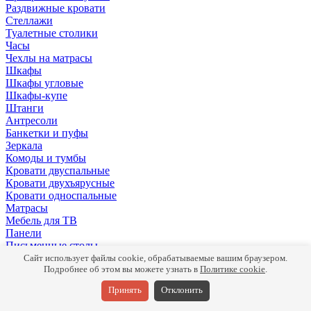
Раздвижные кровати
Стеллажи
Туалетные столики
Часы
Чехлы на матрасы
Шкафы
Шкафы угловые
Шкафы-купе
Штанги
Антресоли
Банкетки и пуфы
Зеркала
Комоды и тумбы
Кровати двуспальные
Кровати двухъярусные
Кровати односпальные
Матрасы
Мебель для ТВ
Панели
Письменные столы
Подушки
Сайт использует файлы cookie, обрабатываемые вашим браузером.
Полки
Подробнее об этом вы можете узнать в
Политике cookie
.
Прикроватные тумбы
Принять
Отклонить
Раздвижные кровати
Раздвижные столы