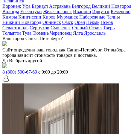
Челябинск
Воронеж
Уфа
Барнаул
Астрахань
Белгород
Великий Новгород
Вологда
Ессентуки
Железногорск
Иваново
Иркутск
Кемерово
Кимры
Кингисепп
Киров
Мурманск
Набережные Челны
Нижний Новгород
Обнинск
Омск
Орёл
Пермь
Псков
Севастополь
Серпухов
Смоленск
Старый Оскол
Тверь
Тольятти
Тула
Тюмень
Череповец
Ялта
Ярославль
Ваш город Санкт-Петербург?
Сайт определил ваш город как
Санкт-Петербург
. От выбора
города зависит стоимость товаров и доставка.
Да
Выбрать другой
8 (800) 500-67-69
с 9:00 до 20:00