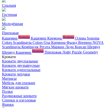
Спальня
Гостиная
Молодёжная
Прихожая
Новинка
Новинка
Кашемир
Кашемир Кремона
Олива
Sonoma
Colors
Scandinavia Colors
Ола
Кремона
Фьорд
Bremens
NOVA
Scandinavia
Кембридж
Регата
Марвин
Леди
Корсар
Шервуд
Новинка
Шервуд Кашемир
Прихожая Лофт
Puzzle
Geometry
Кровати
Кровати двуспальные
Кровати двухъярусные
Кровати односпальные
Кровати чердаки
Матрасы
Мебель для спальни
Мягкие кровати
Полки
Раздвижные кровати
Спинки и изголовья
Ящики