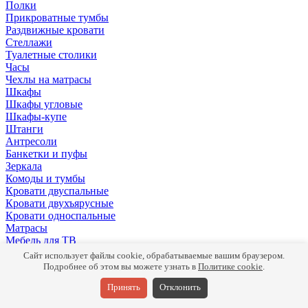
Полки
Прикроватные тумбы
Раздвижные кровати
Стеллажи
Туалетные столики
Часы
Чехлы на матрасы
Шкафы
Шкафы угловые
Шкафы-купе
Штанги
Антресоли
Банкетки и пуфы
Зеркала
Комоды и тумбы
Кровати двуспальные
Кровати двухъярусные
Кровати односпальные
Матрасы
Мебель для ТВ
Панели
Сайт использует файлы cookie, обрабатываемые вашим браузером.
Письменные столы
Подробнее об этом вы можете узнать в
Политике cookie
.
Подушки
Принять
Отклонить
Полки
Прикроватные тумбы