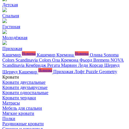
Детская
Спальня
Гостиная
Молодёжная
Прихожая
Новинка
Новинка
Кашемир
Кашемир Кремона
Олива
Sonoma
Colors
Scandinavia Colors
Ола
Кремона
Фьорд
Bremens
NOVA
Scandinavia
Кембридж
Регата
Марвин
Леди
Корсар
Шервуд
Новинка
Шервуд Кашемир
Прихожая Лофт
Puzzle
Geometry
Кровати
Кровати двуспальные
Кровати двухъярусные
Кровати односпальные
Кровати чердаки
Матрасы
Мебель для спальни
Мягкие кровати
Полки
Раздвижные кровати
Спинки и изголовья