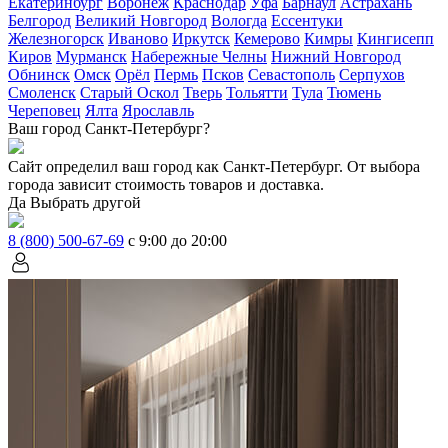
Екатеринбург
Воронеж
Краснодар
Уфа
Барнаул
Астрахань
Белгород
Великий Новгород
Вологда
Ессентуки
Железногорск
Иваново
Иркутск
Кемерово
Кимры
Кингисепп
Киров
Мурманск
Набережные Челны
Нижний Новгород
Обнинск
Омск
Орёл
Пермь
Псков
Севастополь
Серпухов
Смоленск
Старый Оскол
Тверь
Тольятти
Тула
Тюмень
Череповец
Ялта
Ярославль
Ваш город Санкт-Петербург?
Сайт определил ваш город как
Санкт-Петербург
. От выбора
города зависит стоимость товаров и доставка.
Да
Выбрать другой
8 (800) 500-67-69
с 9:00 до 20:00