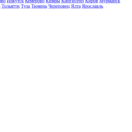
ово
Иркутск
Кемерово
Кимры
Кингисепп
Киров
Мурманск
ь
Тольятти
Тула
Тюмень
Череповец
Ялта
Ярославль