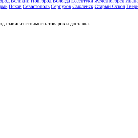
ород
Великий Новгород
Вологда
Ессентуки
Железногорск
Иван
рмь
Псков
Севастополь
Серпухов
Смоленск
Старый Оскол
Твер
ода зависит стоимость товаров и доставка.