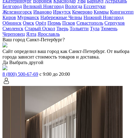
Екатеринбург
Воронеж
Краснодар
Уфа
Барнаул
Астрахань
Белгород
Великий Новгород
Вологда
Ессентуки
Железногорск
Иваново
Иркутск
Кемерово
Кимры
Кингисепп
Киров
Мурманск
Набережные Челны
Нижний Новгород
Обнинск
Омск
Орёл
Пермь
Псков
Севастополь
Серпухов
Смоленск
Старый Оскол
Тверь
Тольятти
Тула
Тюмень
Череповец
Ялта
Ярославль
Ваш город Санкт-Петербург?
Сайт определил ваш город как
Санкт-Петербург
. От выбора
города зависит стоимость товаров и доставка.
Да
Выбрать другой
8 (800) 500-67-69
с 9:00 до 20:00