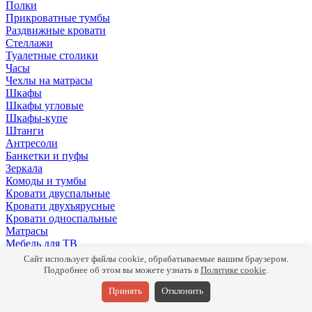
Полки
Прикроватные тумбы
Раздвижные кровати
Стеллажи
Туалетные столики
Часы
Чехлы на матрасы
Шкафы
Шкафы угловые
Шкафы-купе
Штанги
Антресоли
Банкетки и пуфы
Зеркала
Комоды и тумбы
Кровати двуспальные
Кровати двухъярусные
Кровати односпальные
Матрасы
Мебель для ТВ
Панели
Сайт использует файлы cookie, обрабатываемые вашим браузером.
Письменные столы
Подробнее об этом вы можете узнать в
Политике cookie
.
Подушки
Принять
Отклонить
Полки
Прикроватные тумбы