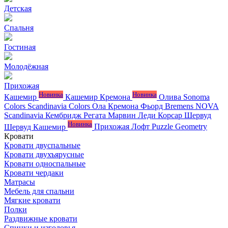
Детская
Спальня
Гостиная
Молодёжная
Прихожая
Новинка
Новинка
Кашемир
Кашемир Кремона
Олива
Sonoma
Colors
Scandinavia Colors
Ола
Кремона
Фьорд
Bremens
NOVA
Scandinavia
Кембридж
Регата
Марвин
Леди
Корсар
Шервуд
Новинка
Шервуд Кашемир
Прихожая Лофт
Puzzle
Geometry
Кровати
Кровати двуспальные
Кровати двухъярусные
Кровати односпальные
Кровати чердаки
Матрасы
Мебель для спальни
Мягкие кровати
Полки
Раздвижные кровати
Спинки и изголовья