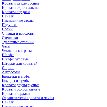
Кровати двухъярусные
Кровати односпальные
Кровати чердаки
Панели
Письменные столы
Подушки
Полки
Спинки и изголовья
Стеллажи
Туалетные столики
Часы
Чехлы на матрасы
Шкафы
Шкафы угловые
Шторки для кроватей
Ящики
Антресоли
Банкетки и пуфы
Комоды и тумбы
Кровати двухъярусные
Кровати односпальные
Кровати чердаки
Ограничители кровати и чехлы
Панели
Письменные столы