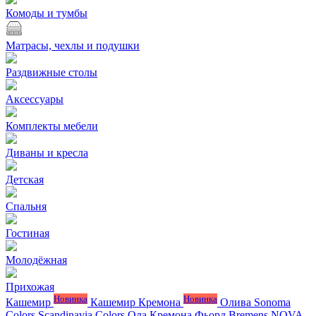
Комоды и тумбы
Матрасы, чехлы и подушки
Раздвижные столы
Аксессуары
Комплекты мебели
Диваны и кресла
Детская
Спальня
Гостиная
Молодёжная
Прихожая
Новинка
Новинка
Кашемир
Кашемир Кремона
Олива
Sonoma
Colors
Scandinavia Colors
Ола
Кремона
Фьорд
Bremens
NOVA