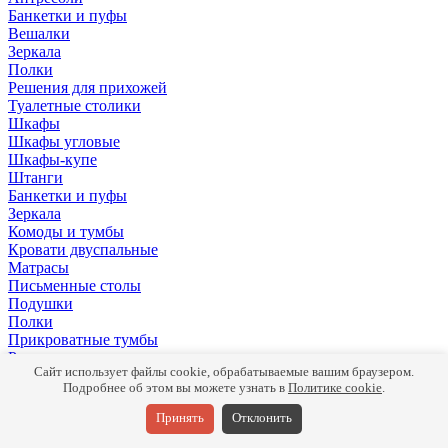
Банкетки и пуфы
Вешалки
Зеркала
Полки
Решения для прихожей
Туалетные столики
Шкафы
Шкафы угловые
Шкафы-купе
Штанги
Банкетки и пуфы
Зеркала
Комоды и тумбы
Кровати двуспальные
Матрасы
Письменные столы
Подушки
Полки
Прикроватные тумбы
Раздвижные кровати
Сайт использует файлы cookie, обрабатываемые вашим браузером.
Ручки
Подробнее об этом вы можете узнать в
Политике cookie
.
Стеллажи
Туалетные столики
Принять
Отклонить
Шкафы
Комоды и тумбы