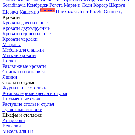
Scandinavia
Кембридж
Регата
Марвин
Леди
Корсар
Шервуд
Новинка
Шервуд Кашемир
Прихожая Лофт
Puzzle
Geometry
Кровати
Кровати двуспальные
Кровати двухъярусные
Кровати односпальные
Кровати чердаки
Матрасы
Мебель для спальни
Мягкие кровати
Полки
Раздвижные кровати
Спинки и изголовья
Ящики
Столы и стулья
Журнальные столики
Компьютерные кресла и стулья
Письменные столы
Растущие столы и стулья
Туалетные столики
Шкафы и стеллажи
Антресоли
Вешалки
Мебель для ТВ