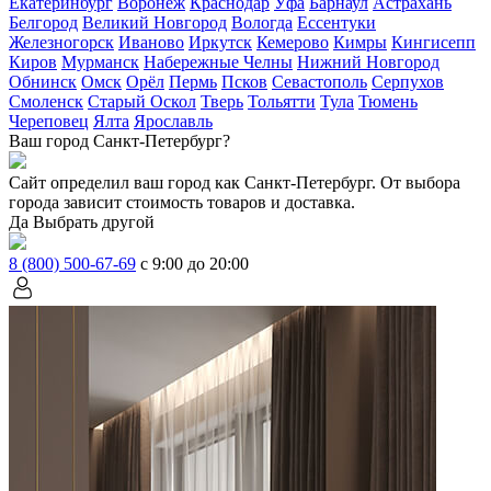
Екатеринбург
Воронеж
Краснодар
Уфа
Барнаул
Астрахань
Белгород
Великий Новгород
Вологда
Ессентуки
Железногорск
Иваново
Иркутск
Кемерово
Кимры
Кингисепп
Киров
Мурманск
Набережные Челны
Нижний Новгород
Обнинск
Омск
Орёл
Пермь
Псков
Севастополь
Серпухов
Смоленск
Старый Оскол
Тверь
Тольятти
Тула
Тюмень
Череповец
Ялта
Ярославль
Ваш город Санкт-Петербург?
Сайт определил ваш город как
Санкт-Петербург
. От выбора
города зависит стоимость товаров и доставка.
Да
Выбрать другой
8 (800) 500-67-69
с 9:00 до 20:00