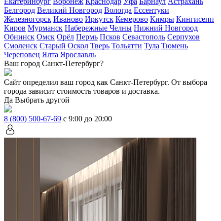
Екатеринбург
Воронеж
Краснодар
Уфа
Барнаул
Астрахань
Белгород
Великий Новгород
Вологда
Ессентуки
Железногорск
Иваново
Иркутск
Кемерово
Кимры
Кингисепп
Киров
Мурманск
Набережные Челны
Нижний Новгород
Обнинск
Омск
Орёл
Пермь
Псков
Севастополь
Серпухов
Смоленск
Старый Оскол
Тверь
Тольятти
Тула
Тюмень
Череповец
Ялта
Ярославль
Ваш город Санкт-Петербург?
Сайт определил ваш город как
Санкт-Петербург
. От выбора
города зависит стоимость товаров и доставка.
Да
Выбрать другой
8 (800) 500-67-69
с 9:00 до 20:00