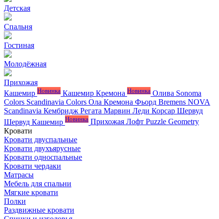
Детская
Спальня
Гостиная
Молодёжная
Прихожая
Новинка
Новинка
Кашемир
Кашемир Кремона
Олива
Sonoma
Colors
Scandinavia Colors
Ола
Кремона
Фьорд
Bremens
NOVA
Scandinavia
Кембридж
Регата
Марвин
Леди
Корсар
Шервуд
Новинка
Шервуд Кашемир
Прихожая Лофт
Puzzle
Geometry
Кровати
Кровати двуспальные
Кровати двухъярусные
Кровати односпальные
Кровати чердаки
Матрасы
Мебель для спальни
Мягкие кровати
Полки
Раздвижные кровати
Спинки и изголовья