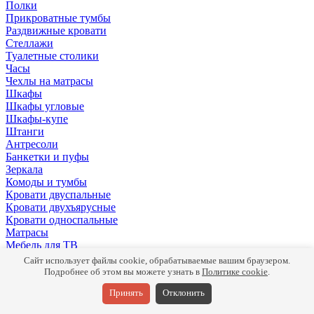
Полки
Прикроватные тумбы
Раздвижные кровати
Стеллажи
Туалетные столики
Часы
Чехлы на матрасы
Шкафы
Шкафы угловые
Шкафы-купе
Штанги
Антресоли
Банкетки и пуфы
Зеркала
Комоды и тумбы
Кровати двуспальные
Кровати двухъярусные
Кровати односпальные
Матрасы
Мебель для ТВ
Панели
Сайт использует файлы cookie, обрабатываемые вашим браузером.
Письменные столы
Подробнее об этом вы можете узнать в
Политике cookie
.
Подушки
Принять
Отклонить
Полки
Прикроватные тумбы