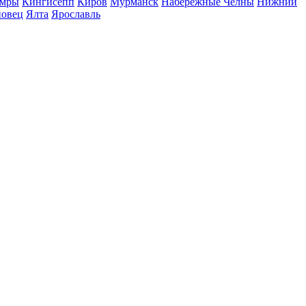
мры
Кингисепп
Киров
Мурманск
Набережные Челны
Нижний
повец
Ялта
Ярославль