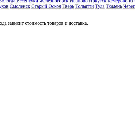
Вологда
Ессентуки
Железногорск
Иваново
Иркутск
Кемерово
Ки
ухов
Смоленск
Старый Оскол
Тверь
Тольятти
Тула
Тюмень
Чере
ода зависит стоимость товаров и доставка.