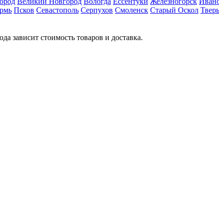
ород
Великий Новгород
Вологда
Ессентуки
Железногорск
Иван
рмь
Псков
Севастополь
Серпухов
Смоленск
Старый Оскол
Твер
ода зависит стоимость товаров и доставка.