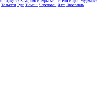
ово
Иркутск
Кемерово
Кимры
Кингисепп
Киров
Мурманск
ь
Тольятти
Тула
Тюмень
Череповец
Ялта
Ярославль