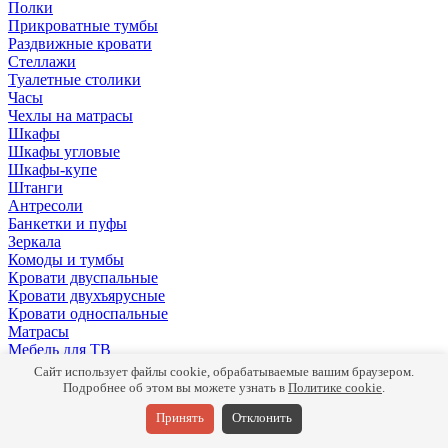
Полки
Прикроватные тумбы
Раздвижные кровати
Стеллажи
Туалетные столики
Часы
Чехлы на матрасы
Шкафы
Шкафы угловые
Шкафы-купе
Штанги
Антресоли
Банкетки и пуфы
Зеркала
Комоды и тумбы
Кровати двуспальные
Кровати двухъярусные
Кровати односпальные
Матрасы
Мебель для ТВ
Панели
Сайт использует файлы cookie, обрабатываемые вашим браузером.
Письменные столы
Подробнее об этом вы можете узнать в
Политике cookie
.
Подушки
Принять
Отклонить
Полки
Прикроватные тумбы