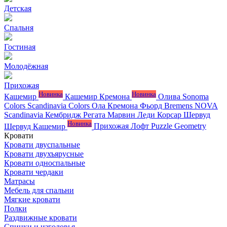
Детская
Спальня
Гостиная
Молодёжная
Прихожая
Новинка
Новинка
Кашемир
Кашемир Кремона
Олива
Sonoma
Colors
Scandinavia Colors
Ола
Кремона
Фьорд
Bremens
NOVA
Scandinavia
Кембридж
Регата
Марвин
Леди
Корсар
Шервуд
Новинка
Шервуд Кашемир
Прихожая Лофт
Puzzle
Geometry
Кровати
Кровати двуспальные
Кровати двухъярусные
Кровати односпальные
Кровати чердаки
Матрасы
Мебель для спальни
Мягкие кровати
Полки
Раздвижные кровати
Спинки и изголовья