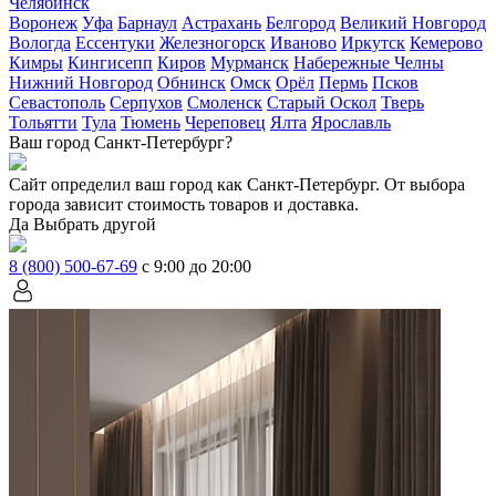
Челябинск
Воронеж
Уфа
Барнаул
Астрахань
Белгород
Великий Новгород
Вологда
Ессентуки
Железногорск
Иваново
Иркутск
Кемерово
Кимры
Кингисепп
Киров
Мурманск
Набережные Челны
Нижний Новгород
Обнинск
Омск
Орёл
Пермь
Псков
Севастополь
Серпухов
Смоленск
Старый Оскол
Тверь
Тольятти
Тула
Тюмень
Череповец
Ялта
Ярославль
Ваш город Санкт-Петербург?
Сайт определил ваш город как
Санкт-Петербург
. От выбора
города зависит стоимость товаров и доставка.
Да
Выбрать другой
8 (800) 500-67-69
с 9:00 до 20:00