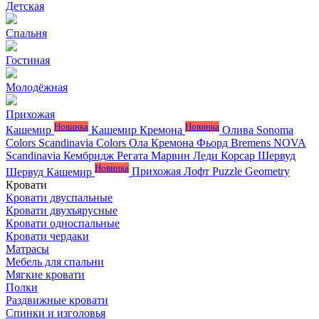
Детская
Спальня
Гостиная
Молодёжная
Прихожая
Новинка
Новинка
Кашемир
Кашемир Кремона
Олива
Sonoma
Colors
Scandinavia Colors
Ола
Кремона
Фьорд
Bremens
NOVA
Scandinavia
Кембридж
Регата
Марвин
Леди
Корсар
Шервуд
Новинка
Шервуд Кашемир
Прихожая Лофт
Puzzle
Geometry
Кровати
Кровати двуспальные
Кровати двухъярусные
Кровати односпальные
Кровати чердаки
Матрасы
Мебель для спальни
Мягкие кровати
Полки
Раздвижные кровати
Спинки и изголовья