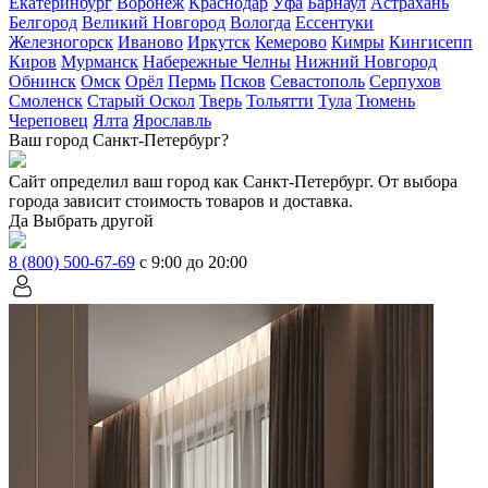
Екатеринбург
Воронеж
Краснодар
Уфа
Барнаул
Астрахань
Белгород
Великий Новгород
Вологда
Ессентуки
Железногорск
Иваново
Иркутск
Кемерово
Кимры
Кингисепп
Киров
Мурманск
Набережные Челны
Нижний Новгород
Обнинск
Омск
Орёл
Пермь
Псков
Севастополь
Серпухов
Смоленск
Старый Оскол
Тверь
Тольятти
Тула
Тюмень
Череповец
Ялта
Ярославль
Ваш город Санкт-Петербург?
Сайт определил ваш город как
Санкт-Петербург
. От выбора
города зависит стоимость товаров и доставка.
Да
Выбрать другой
8 (800) 500-67-69
с 9:00 до 20:00