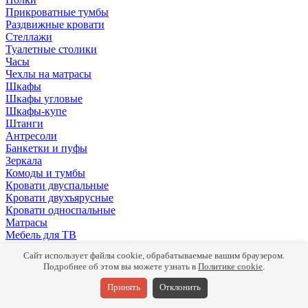
Прикроватные тумбы
Раздвижные кровати
Стеллажи
Туалетные столики
Часы
Чехлы на матрасы
Шкафы
Шкафы угловые
Шкафы-купе
Штанги
Антресоли
Банкетки и пуфы
Зеркала
Комоды и тумбы
Кровати двуспальные
Кровати двухъярусные
Кровати односпальные
Матрасы
Мебель для ТВ
Панели
Сайт использует файлы cookie, обрабатываемые вашим браузером.
Письменные столы
Подробнее об этом вы можете узнать в
Политике cookie
.
Подушки
Полки
Принять
Отклонить
Прикроватные тумбы