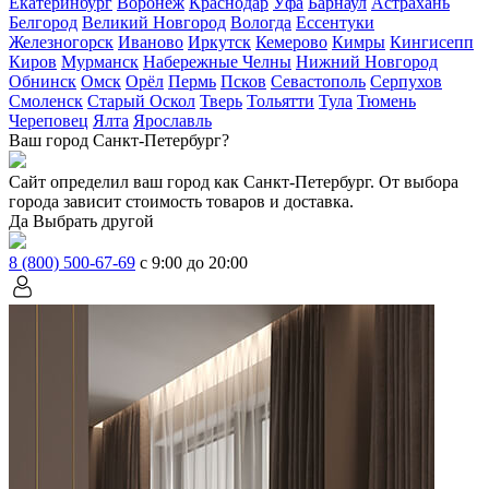
Екатеринбург
Воронеж
Краснодар
Уфа
Барнаул
Астрахань
Белгород
Великий Новгород
Вологда
Ессентуки
Железногорск
Иваново
Иркутск
Кемерово
Кимры
Кингисепп
Киров
Мурманск
Набережные Челны
Нижний Новгород
Обнинск
Омск
Орёл
Пермь
Псков
Севастополь
Серпухов
Смоленск
Старый Оскол
Тверь
Тольятти
Тула
Тюмень
Череповец
Ялта
Ярославль
Ваш город Санкт-Петербург?
Сайт определил ваш город как
Санкт-Петербург
. От выбора
города зависит стоимость товаров и доставка.
Да
Выбрать другой
8 (800) 500-67-69
с 9:00 до 20:00