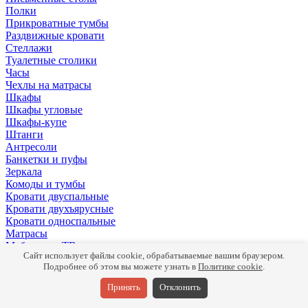
Полки
Прикроватные тумбы
Раздвижные кровати
Стеллажи
Туалетные столики
Часы
Чехлы на матрасы
Шкафы
Шкафы угловые
Шкафы-купе
Штанги
Антресоли
Банкетки и пуфы
Зеркала
Комоды и тумбы
Кровати двуспальные
Кровати двухъярусные
Кровати односпальные
Матрасы
Мебель для ТВ
Сайт использует файлы cookie, обрабатываемые вашим браузером.
Панели
Подробнее об этом вы можете узнать в
Политике cookie
.
Письменные столы
Подушки
Принять
Отклонить
Полки
Прикроватные тумбы