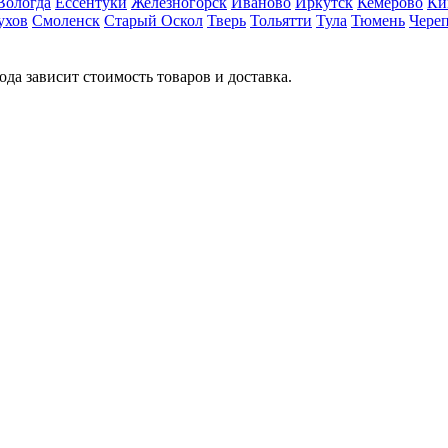
Вологда
Ессентуки
Железногорск
Иваново
Иркутск
Кемерово
Ки
ухов
Смоленск
Старый Оскол
Тверь
Тольятти
Тула
Тюмень
Чере
ода зависит стоимость товаров и доставка.