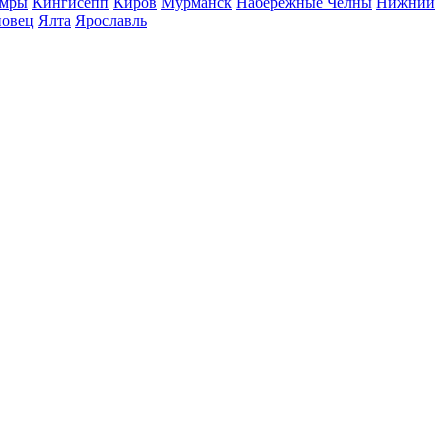
мры
Кингисепп
Киров
Мурманск
Набережные Челны
Нижний
повец
Ялта
Ярославль