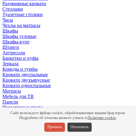
Раздвижные кровати
Стеллажи
Туалетные столики
Часы
Чехлы на матрасы
Шкафы
Шкафы угловые
Шкафы-купе
Штанги
Антресоли
Банкетки и пуфы
Зеркала
Комоды и тумбы
Кровати двуспальные
Кровати двухъярусные
Кровати односпальные
Матрасы
Мебель для ТВ
Панели
Письменные столы
Подушки
Сайт использует файлы cookie, обрабатываемые вашим браузером.
Полки
Подробнее об этом вы можете узнать в
Политике cookie
.
Прикроватные тумбы
Принять
Отклонить
Раздвижные кровати
Раздвижные столы