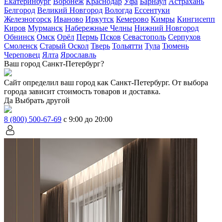
Екатеринбург
Воронеж
Краснодар
Уфа
Барнаул
Астрахань
Белгород
Великий Новгород
Вологда
Ессентуки
Железногорск
Иваново
Иркутск
Кемерово
Кимры
Кингисепп
Киров
Мурманск
Набережные Челны
Нижний Новгород
Обнинск
Омск
Орёл
Пермь
Псков
Севастополь
Серпухов
Смоленск
Старый Оскол
Тверь
Тольятти
Тула
Тюмень
Череповец
Ялта
Ярославль
Ваш город Санкт-Петербург?
Сайт определил ваш город как
Санкт-Петербург
. От выбора
города зависит стоимость товаров и доставка.
Да
Выбрать другой
8 (800) 500-67-69
с 9:00 до 20:00