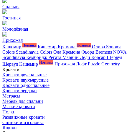
Спальня
Гостиная
Молодёжная
Прихожая
Новинка
Новинка
Кашемир
Кашемир Кремона
Олива
Sonoma
Colors
Scandinavia Colors
Ола
Кремона
Фьорд
Bremens
NOVA
Scandinavia
Кембридж
Регата
Марвин
Леди
Корсар
Шервуд
Новинка
Шервуд Кашемир
Прихожая Лофт
Puzzle
Geometry
Кровати
Кровати двуспальные
Кровати двухъярусные
Кровати односпальные
Кровати чердаки
Матрасы
Мебель для спальни
Мягкие кровати
Полки
Раздвижные кровати
Спинки и изголовья
Ящики