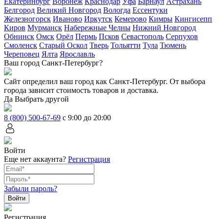
Екатеринбург
Воронеж
Краснодар
Уфа
Барнаул
Астрахань
Белгород
Великий Новгород
Вологда
Ессентуки
Железногорск
Иваново
Иркутск
Кемерово
Кимры
Кингисепп
Киров
Мурманск
Набережные Челны
Нижний Новгород
Обнинск
Омск
Орёл
Пермь
Псков
Севастополь
Серпухов
Смоленск
Старый Оскол
Тверь
Тольятти
Тула
Тюмень
Череповец
Ялта
Ярославль
Ваш город Санкт-Петербург?
Сайт определил ваш город как
Санкт-Петербург
. От выбора
города зависит стоимость товаров и доставка.
Да
Выбрать другой
8 (800) 500-67-69
с 9:00 до 20:00
Войти
Еще нет аккаунта?
Регистрация
Забыли пароль?
Регистрация