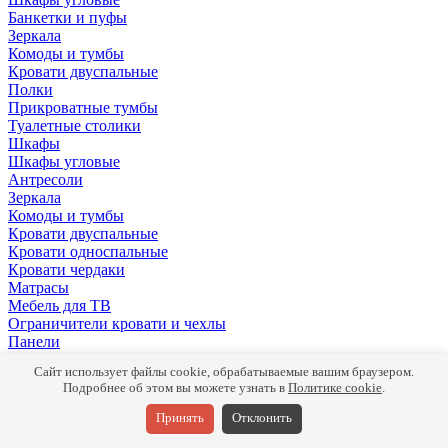
Банкетки и пуфы
Зеркала
Комоды и тумбы
Кровати двуспальные
Полки
Прикроватные тумбы
Туалетные столики
Шкафы
Шкафы угловые
Антресоли
Зеркала
Комоды и тумбы
Кровати двуспальные
Кровати односпальные
Кровати чердаки
Матрасы
Мебель для ТВ
Ограничители кровати и чехлы
Панели
Письменные столы
Сайт использует файлы cookie, обрабатываемые вашим браузером.
Подушки
Подробнее об этом вы можете узнать в
Политике cookie
.
Полки
Раздвижные кровати
Принять
Отклонить
Раздвижные столы