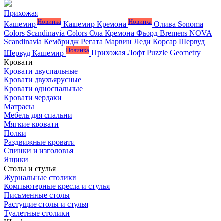
Прихожая
Новинка
Новинка
Кашемир
Кашемир Кремона
Олива
Sonoma
Colors
Scandinavia Colors
Ола
Кремона
Фьорд
Bremens
NOVA
Scandinavia
Кембридж
Регата
Марвин
Леди
Корсар
Шервуд
Новинка
Шервуд Кашемир
Прихожая Лофт
Puzzle
Geometry
Кровати
Кровати двуспальные
Кровати двухъярусные
Кровати односпальные
Кровати чердаки
Матрасы
Мебель для спальни
Мягкие кровати
Полки
Раздвижные кровати
Спинки и изголовья
Ящики
Столы и стулья
Журнальные столики
Компьютерные кресла и стулья
Письменные столы
Растущие столы и стулья
Туалетные столики