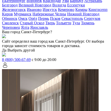
Екатеринбург
Воронеж
Краснодар
Уфа
Барнаул
Астрахань
Белгород
Великий Новгород
Вологда
Ессентуки
Железногорск
Иваново
Иркутск
Кемерово
Кимры
Кингисепп
Киров
Мурманск
Набережные Челны
Нижний Новгород
Обнинск
Омск
Орёл
Пермь
Псков
Севастополь
Серпухов
Смоленск
Старый Оскол
Тверь
Тольятти
Тула
Тюмень
Череповец
Ялта
Ярославль
Ваш город Санкт-Петербург?
Сайт определил ваш город как
Санкт-Петербург
. От выбора
города зависит стоимость товаров и доставка.
Да
Выбрать другой
8 (800) 500-67-69
с 9:00 до 20:00