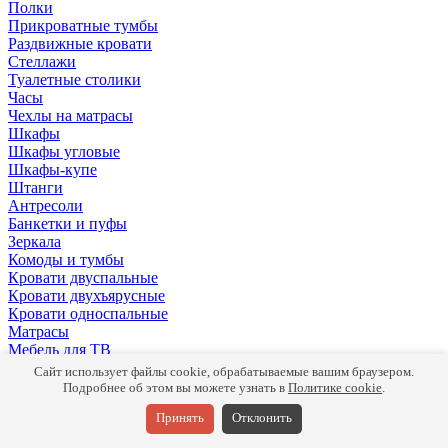
Полки
Прикроватные тумбы
Раздвижные кровати
Стеллажи
Туалетные столики
Часы
Чехлы на матрасы
Шкафы
Шкафы угловые
Шкафы-купе
Штанги
Антресоли
Банкетки и пуфы
Зеркала
Комоды и тумбы
Кровати двуспальные
Кровати двухъярусные
Кровати односпальные
Матрасы
Мебель для ТВ
Панели
Сайт использует файлы cookie, обрабатываемые вашим браузером.
Письменные столы
Подробнее об этом вы можете узнать в
Политике cookie
.
Подушки
Принять
Отклонить
Полки
Прикроватные тумбы