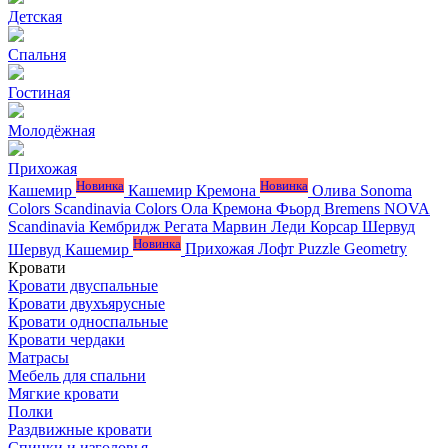
Детская
Спальня
Гостиная
Молодёжная
Прихожая
Новинка
Новинка
Кашемир
Кашемир Кремона
Олива
Sonoma
Colors
Scandinavia Colors
Ола
Кремона
Фьорд
Bremens
NOVA
Scandinavia
Кембридж
Регата
Марвин
Леди
Корсар
Шервуд
Новинка
Шервуд Кашемир
Прихожая Лофт
Puzzle
Geometry
Кровати
Кровати двуспальные
Кровати двухъярусные
Кровати односпальные
Кровати чердаки
Матрасы
Мебель для спальни
Мягкие кровати
Полки
Раздвижные кровати
Спинки и изголовья