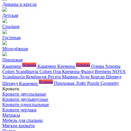
Диваны и кресла
Детская
Спальня
Гостиная
Молодёжная
Прихожая
Новинка
Новинка
Кашемир
Кашемир Кремона
Олива
Sonoma
Colors
Scandinavia Colors
Ола
Кремона
Фьорд
Bremens
NOVA
Scandinavia
Кембридж
Регата
Марвин
Леди
Корсар
Шервуд
Новинка
Шервуд Кашемир
Прихожая Лофт
Puzzle
Geometry
Кровати
Кровати двуспальные
Кровати двухъярусные
Кровати односпальные
Кровати чердаки
Матрасы
Мебель для спальни
Мягкие кровати
Полки