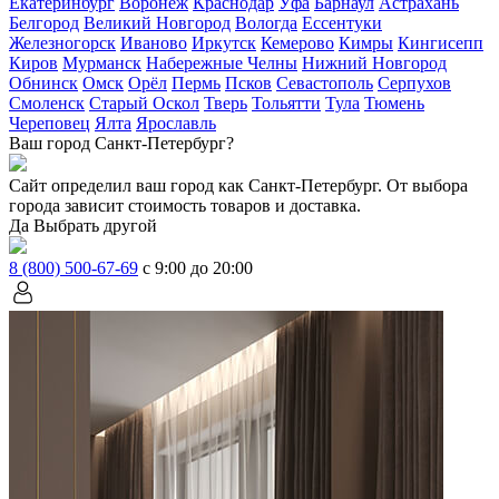
Екатеринбург
Воронеж
Краснодар
Уфа
Барнаул
Астрахань
Белгород
Великий Новгород
Вологда
Ессентуки
Железногорск
Иваново
Иркутск
Кемерово
Кимры
Кингисепп
Киров
Мурманск
Набережные Челны
Нижний Новгород
Обнинск
Омск
Орёл
Пермь
Псков
Севастополь
Серпухов
Смоленск
Старый Оскол
Тверь
Тольятти
Тула
Тюмень
Череповец
Ялта
Ярославль
Ваш город Санкт-Петербург?
Сайт определил ваш город как
Санкт-Петербург
. От выбора
города зависит стоимость товаров и доставка.
Да
Выбрать другой
8 (800) 500-67-69
с 9:00 до 20:00