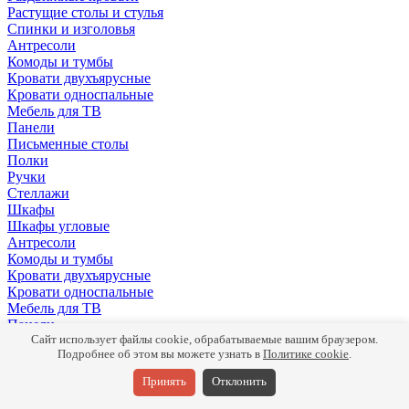
Растущие столы и стулья
Спинки и изголовья
Антресоли
Комоды и тумбы
Кровати двухъярусные
Кровати односпальные
Мебель для ТВ
Панели
Письменные столы
Полки
Ручки
Стеллажи
Шкафы
Шкафы угловые
Антресоли
Комоды и тумбы
Кровати двухъярусные
Кровати односпальные
Мебель для ТВ
Панели
Письменные столы
Сайт использует файлы cookie, обрабатываемые вашим браузером.
Подробнее об этом вы можете узнать в
Политике cookie
.
Полки
Ручки
Принять
Отклонить
Стеллажи
Шкафы