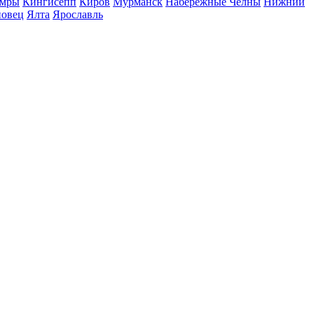
мры
Кингисепп
Киров
Мурманск
Набережные Челны
Нижний
повец
Ялта
Ярославль