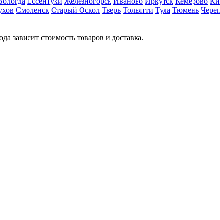
Вологда
Ессентуки
Железногорск
Иваново
Иркутск
Кемерово
Ки
ухов
Смоленск
Старый Оскол
Тверь
Тольятти
Тула
Тюмень
Чере
ода зависит стоимость товаров и доставка.