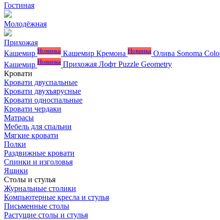
Гостиная
Молодёжная
Прихожая
Новинка
Новинка
Кашемир
Кашемир Кремона
Олива
Sonoma Colo
Новинка
Кашемир
Прихожая Лофт
Puzzle
Geometry
Кровати
Кровати двуспальные
Кровати двухъярусные
Кровати односпальные
Кровати чердаки
Матрасы
Мебель для спальни
Мягкие кровати
Полки
Раздвижные кровати
Спинки и изголовья
Ящики
Столы и стулья
Журнальные столики
Компьютерные кресла и стулья
Письменные столы
Растущие столы и стулья