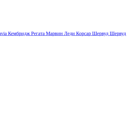
avia
Кембридж
Регата
Марвин
Леди
Корсар
Шервуд
Шервуд