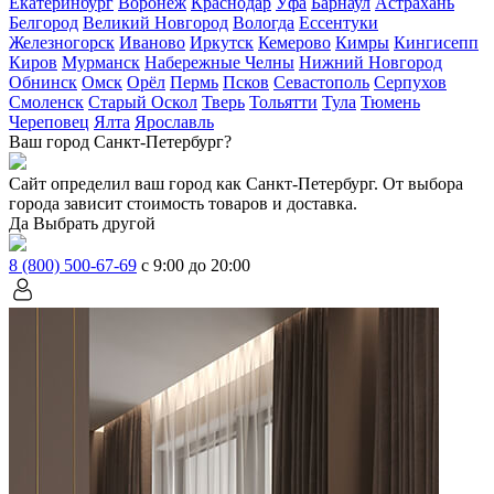
Екатеринбург
Воронеж
Краснодар
Уфа
Барнаул
Астрахань
Белгород
Великий Новгород
Вологда
Ессентуки
Железногорск
Иваново
Иркутск
Кемерово
Кимры
Кингисепп
Киров
Мурманск
Набережные Челны
Нижний Новгород
Обнинск
Омск
Орёл
Пермь
Псков
Севастополь
Серпухов
Смоленск
Старый Оскол
Тверь
Тольятти
Тула
Тюмень
Череповец
Ялта
Ярославль
Ваш город Санкт-Петербург?
Сайт определил ваш город как
Санкт-Петербург
. От выбора
города зависит стоимость товаров и доставка.
Да
Выбрать другой
8 (800) 500-67-69
с 9:00 до 20:00