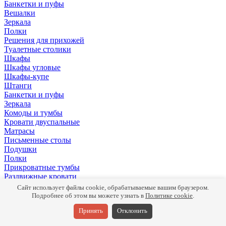
Банкетки и пуфы
Вешалки
Зеркала
Полки
Решения для прихожей
Туалетные столики
Шкафы
Шкафы угловые
Шкафы-купе
Штанги
Банкетки и пуфы
Зеркала
Комоды и тумбы
Кровати двуспальные
Матрасы
Письменные столы
Подушки
Полки
Прикроватные тумбы
Раздвижные кровати
Ручки
Сайт использует файлы cookie, обрабатываемые вашим браузером.
Стеллажи
Подробнее об этом вы можете узнать в
Политике cookie
.
Туалетные столики
Принять
Отклонить
Шкафы
Комоды и тумбы