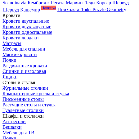
Scandinavia
Кембридж
Регата
Марвин
Леди
Корсар
Шервуд
Новинка
Шервуд Кашемир
Прихожая Лофт
Puzzle
Geometry
Кровати
Кровати двуспальные
Кровати двухъярусные
Кровати односпальные
Кровати чердаки
Матрасы
Мебель для спальни
Мягкие кровати
Полки
Раздвижные кровати
Спинки и изголовья
Ящики
Столы и стулья
Журнальные столики
Компьютерные кресла и стулья
Письменные столы
Растущие столы и стулья
Туалетные столики
Шкафы и стеллажи
Антресоли
Вешалки
Мебель для ТВ
Полки