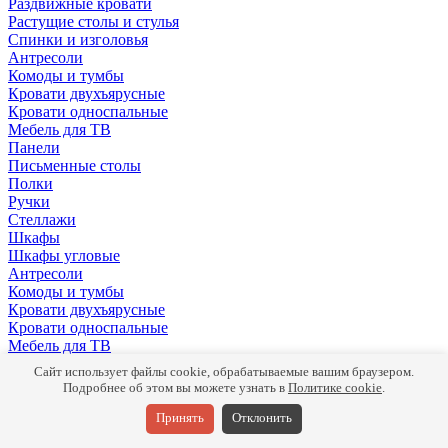
Раздвижные кровати
Растущие столы и стулья
Спинки и изголовья
Антресоли
Комоды и тумбы
Кровати двухъярусные
Кровати односпальные
Мебель для ТВ
Панели
Письменные столы
Полки
Ручки
Стеллажи
Шкафы
Шкафы угловые
Антресоли
Комоды и тумбы
Кровати двухъярусные
Кровати односпальные
Мебель для ТВ
Панели
Сайт использует файлы cookie, обрабатываемые вашим браузером.
Письменные столы
Подробнее об этом вы можете узнать в
Политике cookie
.
Полки
Ручки
Принять
Отклонить
Стеллажи