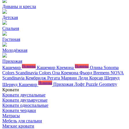
Диваны и кресла
Детская
Спальня
Гостиная
Молодёжная
Прихожая
Новинка
Новинка
Кашемир
Кашемир Кремона
Олива
Sonoma
Colors
Scandinavia Colors
Ола
Кремона
Фьорд
Bremens
NOVA
Scandinavia
Кембридж
Регата
Марвин
Леди
Корсар
Шервуд
Новинка
Шервуд Кашемир
Прихожая Лофт
Puzzle
Geometry
Кровати
Кровати двуспальные
Кровати двухъярусные
Кровати односпальные
Кровати чердаки
Матрасы
Мебель для спальни
Мягкие кровати