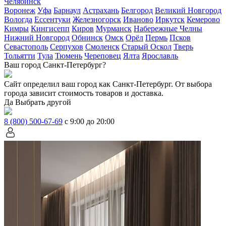
Челябинск
Воронеж
Уфа
Барнаул
Астрахань
Белгород
Великий Новгород
Вологда
Ессентуки
Железногорск
Иваново
Иркутск
Кемерово
Кимры
Кингисепп
Киров
Мурманск
Набережные Челны
Нижний Новгород
Обнинск
Омск
Орёл
Пермь
Псков
Севастополь
Серпухов
Смоленск
Старый Оскол
Тверь
Тольятти
Тула
Тюмень
Череповец
Ялта
Ярославль
Ваш город Санкт-Петербург?
Сайт определил ваш город как
Санкт-Петербург
. От выбора
города зависит стоимость товаров и доставка.
Да
Выбрать другой
8 (800) 500-67-69
с 9:00 до 20:00