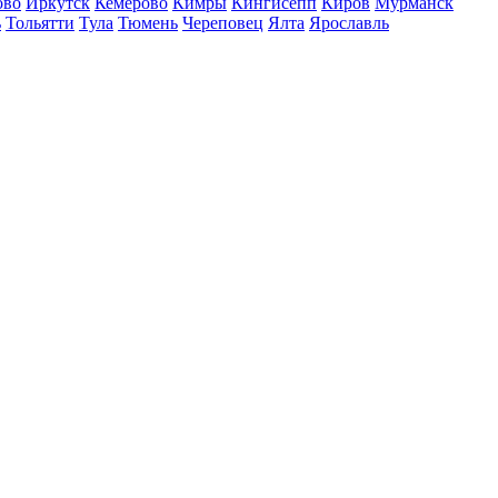
ово
Иркутск
Кемерово
Кимры
Кингисепп
Киров
Мурманск
ь
Тольятти
Тула
Тюмень
Череповец
Ялта
Ярославль