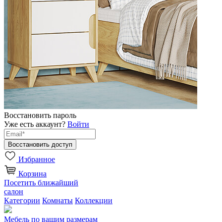
Восстановить пароль
Уже есть аккаунт?
Войти
Избранное
Корзина
Посетить ближайший
салон
Категории
Комнаты
Коллекции
Мебель по вашим размерам