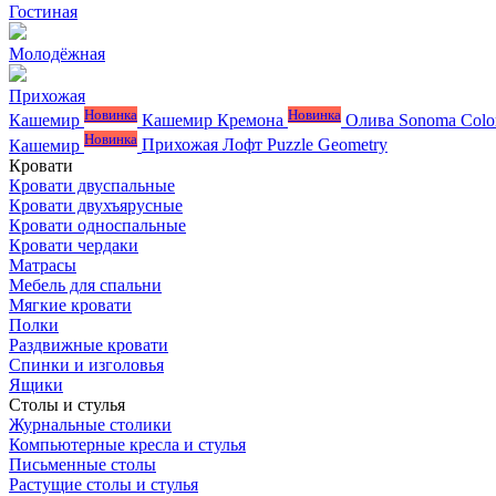
Гостиная
Молодёжная
Прихожая
Новинка
Новинка
Кашемир
Кашемир Кремона
Олива
Sonoma Colo
Новинка
Кашемир
Прихожая Лофт
Puzzle
Geometry
Кровати
Кровати двуспальные
Кровати двухъярусные
Кровати односпальные
Кровати чердаки
Матрасы
Мебель для спальни
Мягкие кровати
Полки
Раздвижные кровати
Спинки и изголовья
Ящики
Столы и стулья
Журнальные столики
Компьютерные кресла и стулья
Письменные столы
Растущие столы и стулья