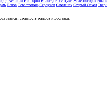
ород
Великий Новгород
Вологда
Ессентуки
Железногорск
Иван
рмь
Псков
Севастополь
Серпухов
Смоленск
Старый Оскол
Твер
ода зависит стоимость товаров и доставка.