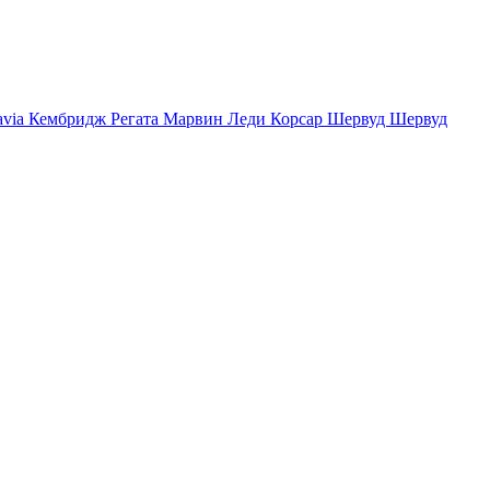
avia
Кембридж
Регата
Марвин
Леди
Корсар
Шервуд
Шервуд