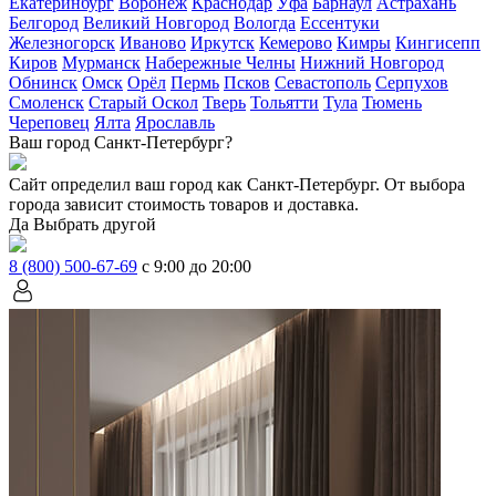
Екатеринбург
Воронеж
Краснодар
Уфа
Барнаул
Астрахань
Белгород
Великий Новгород
Вологда
Ессентуки
Железногорск
Иваново
Иркутск
Кемерово
Кимры
Кингисепп
Киров
Мурманск
Набережные Челны
Нижний Новгород
Обнинск
Омск
Орёл
Пермь
Псков
Севастополь
Серпухов
Смоленск
Старый Оскол
Тверь
Тольятти
Тула
Тюмень
Череповец
Ялта
Ярославль
Ваш город Санкт-Петербург?
Сайт определил ваш город как
Санкт-Петербург
. От выбора
города зависит стоимость товаров и доставка.
Да
Выбрать другой
8 (800) 500-67-69
с 9:00 до 20:00