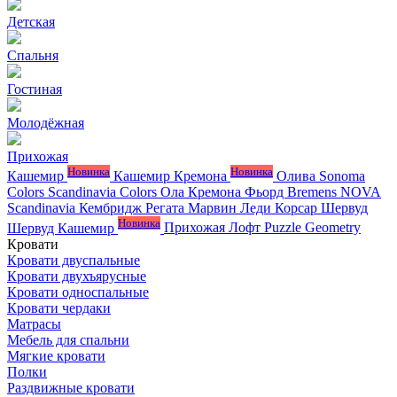
Детская
Спальня
Гостиная
Молодёжная
Прихожая
Новинка
Новинка
Кашемир
Кашемир Кремона
Олива
Sonoma
Colors
Scandinavia Colors
Ола
Кремона
Фьорд
Bremens
NOVA
Scandinavia
Кембридж
Регата
Марвин
Леди
Корсар
Шервуд
Новинка
Шервуд Кашемир
Прихожая Лофт
Puzzle
Geometry
Кровати
Кровати двуспальные
Кровати двухъярусные
Кровати односпальные
Кровати чердаки
Матрасы
Мебель для спальни
Мягкие кровати
Полки
Раздвижные кровати