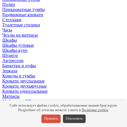
Полки
Прикроватные тумбы
Раздвижные кровати
Стеллажи
Туалетные столики
Часы
Чехлы на матрасы
Шкафы
Шкафы угловые
Шкафы-купе
Штанги
Антресоли
Банкетки и пуфы
Зеркала
Комоды и тумбы
Кровати двуспальные
Кровати двухъярусные
Кровати односпальные
Матрасы
Мебель для ТВ
Сайт использует файлы cookie, обрабатываемые вашим браузером.
Панели
Подробнее об этом вы можете узнать в
Политике cookie
.
Письменные столы
Подушки
Принять
Отклонить
Полки
Прикроватные тумбы