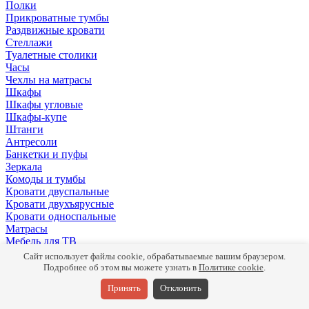
Полки
Прикроватные тумбы
Раздвижные кровати
Стеллажи
Туалетные столики
Часы
Чехлы на матрасы
Шкафы
Шкафы угловые
Шкафы-купе
Штанги
Антресоли
Банкетки и пуфы
Зеркала
Комоды и тумбы
Кровати двуспальные
Кровати двухъярусные
Кровати односпальные
Матрасы
Мебель для ТВ
Панели
Сайт использует файлы cookie, обрабатываемые вашим браузером.
Письменные столы
Подробнее об этом вы можете узнать в
Политике cookie
.
Подушки
Принять
Отклонить
Полки
Прикроватные тумбы