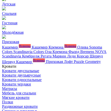
Детская
Спальня
Гостиная
Молодёжная
Прихожая
Новинка
Новинка
Кашемир
Кашемир Кремона
Олива
Sonoma
Colors
Scandinavia Colors
Ола
Кремона
Фьорд
Bremens
NOVA
Scandinavia
Кембридж
Регата
Марвин
Леди
Корсар
Шервуд
Новинка
Шервуд Кашемир
Прихожая Лофт
Puzzle
Geometry
Кровати
Кровати двуспальные
Кровати двухъярусные
Кровати односпальные
Кровати чердаки
Матрасы
Мебель для спальни
Мягкие кровати
Полки
Раздвижные кровати
Спинки и изголовья