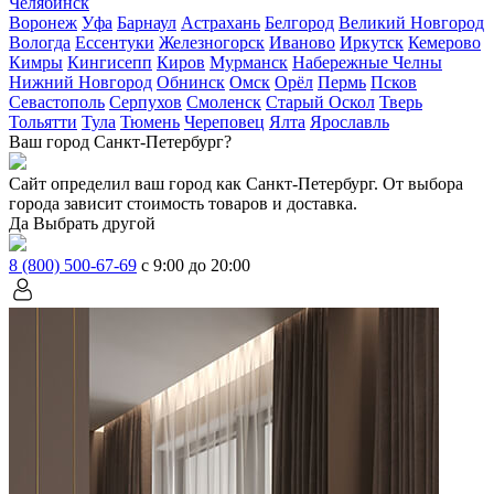
Челябинск
Воронеж
Уфа
Барнаул
Астрахань
Белгород
Великий Новгород
Вологда
Ессентуки
Железногорск
Иваново
Иркутск
Кемерово
Кимры
Кингисепп
Киров
Мурманск
Набережные Челны
Нижний Новгород
Обнинск
Омск
Орёл
Пермь
Псков
Севастополь
Серпухов
Смоленск
Старый Оскол
Тверь
Тольятти
Тула
Тюмень
Череповец
Ялта
Ярославль
Ваш город Санкт-Петербург?
Сайт определил ваш город как
Санкт-Петербург
. От выбора
города зависит стоимость товаров и доставка.
Да
Выбрать другой
8 (800) 500-67-69
с 9:00 до 20:00