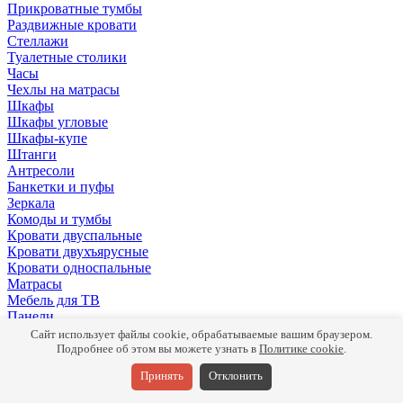
Прикроватные тумбы
Раздвижные кровати
Стеллажи
Туалетные столики
Часы
Чехлы на матрасы
Шкафы
Шкафы угловые
Шкафы-купе
Штанги
Антресоли
Банкетки и пуфы
Зеркала
Комоды и тумбы
Кровати двуспальные
Кровати двухъярусные
Кровати односпальные
Матрасы
Мебель для ТВ
Панели
Письменные столы
Сайт использует файлы cookie, обрабатываемые вашим браузером.
Подушки
Подробнее об этом вы можете узнать в
Политике cookie
.
Полки
Принять
Отклонить
Прикроватные тумбы
Раздвижные кровати