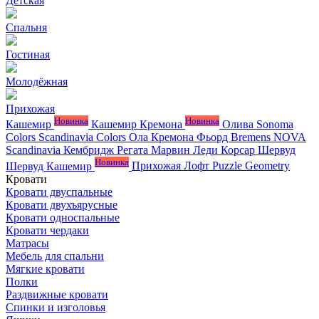
Детская
Спальня
Гостиная
Молодёжная
Прихожая
Новинка
Новинка
Кашемир
Кашемир Кремона
Олива
Sonoma
Colors
Scandinavia Colors
Ола
Кремона
Фьорд
Bremens
NOVA
Scandinavia
Кембридж
Регата
Марвин
Леди
Корсар
Шервуд
Новинка
Шервуд Кашемир
Прихожая Лофт
Puzzle
Geometry
Кровати
Кровати двуспальные
Кровати двухъярусные
Кровати односпальные
Кровати чердаки
Матрасы
Мебель для спальни
Мягкие кровати
Полки
Раздвижные кровати
Спинки и изголовья