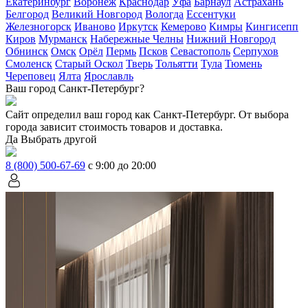
Екатеринбург
Воронеж
Краснодар
Уфа
Барнаул
Астрахань
Белгород
Великий Новгород
Вологда
Ессентуки
Железногорск
Иваново
Иркутск
Кемерово
Кимры
Кингисепп
Киров
Мурманск
Набережные Челны
Нижний Новгород
Обнинск
Омск
Орёл
Пермь
Псков
Севастополь
Серпухов
Смоленск
Старый Оскол
Тверь
Тольятти
Тула
Тюмень
Череповец
Ялта
Ярославль
Ваш город Санкт-Петербург?
Сайт определил ваш город как
Санкт-Петербург
. От выбора
города зависит стоимость товаров и доставка.
Да
Выбрать другой
8 (800) 500-67-69
с 9:00 до 20:00