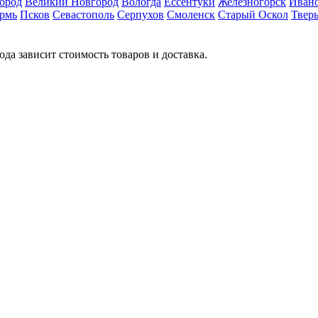
ород
Великий Новгород
Вологда
Ессентуки
Железногорск
Иван
рмь
Псков
Севастополь
Серпухов
Смоленск
Старый Оскол
Твер
ода зависит стоимость товаров и доставка.