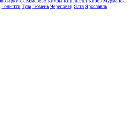
ово
Иркутск
Кемерово
Кимры
Кингисепп
Киров
Мурманск
ь
Тольятти
Тула
Тюмень
Череповец
Ялта
Ярославль