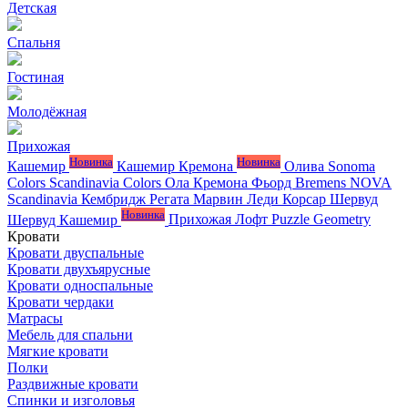
Детская
Спальня
Гостиная
Молодёжная
Прихожая
Новинка
Новинка
Кашемир
Кашемир Кремона
Олива
Sonoma
Colors
Scandinavia Colors
Ола
Кремона
Фьорд
Bremens
NOVA
Scandinavia
Кембридж
Регата
Марвин
Леди
Корсар
Шервуд
Новинка
Шервуд Кашемир
Прихожая Лофт
Puzzle
Geometry
Кровати
Кровати двуспальные
Кровати двухъярусные
Кровати односпальные
Кровати чердаки
Матрасы
Мебель для спальни
Мягкие кровати
Полки
Раздвижные кровати
Спинки и изголовья