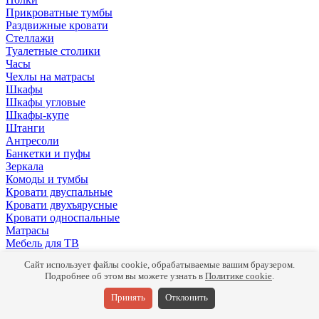
Прикроватные тумбы
Раздвижные кровати
Стеллажи
Туалетные столики
Часы
Чехлы на матрасы
Шкафы
Шкафы угловые
Шкафы-купе
Штанги
Антресоли
Банкетки и пуфы
Зеркала
Комоды и тумбы
Кровати двуспальные
Кровати двухъярусные
Кровати односпальные
Матрасы
Мебель для ТВ
Панели
Сайт использует файлы cookie, обрабатываемые вашим браузером.
Письменные столы
Подробнее об этом вы можете узнать в
Политике cookie
.
Подушки
Полки
Принять
Отклонить
Прикроватные тумбы