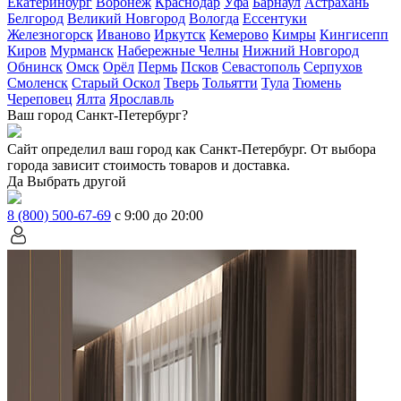
Екатеринбург
Воронеж
Краснодар
Уфа
Барнаул
Астрахань
Белгород
Великий Новгород
Вологда
Ессентуки
Железногорск
Иваново
Иркутск
Кемерово
Кимры
Кингисепп
Киров
Мурманск
Набережные Челны
Нижний Новгород
Обнинск
Омск
Орёл
Пермь
Псков
Севастополь
Серпухов
Смоленск
Старый Оскол
Тверь
Тольятти
Тула
Тюмень
Череповец
Ялта
Ярославль
Ваш город Санкт-Петербург?
Сайт определил ваш город как
Санкт-Петербург
. От выбора
города зависит стоимость товаров и доставка.
Да
Выбрать другой
8 (800) 500-67-69
с 9:00 до 20:00