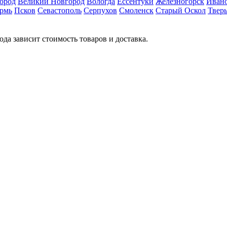
ород
Великий Новгород
Вологда
Ессентуки
Железногорск
Иван
рмь
Псков
Севастополь
Серпухов
Смоленск
Старый Оскол
Твер
ода зависит стоимость товаров и доставка.