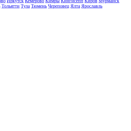
ово
Иркутск
Кемерово
Кимры
Кингисепп
Киров
Мурманск
ь
Тольятти
Тула
Тюмень
Череповец
Ялта
Ярославль