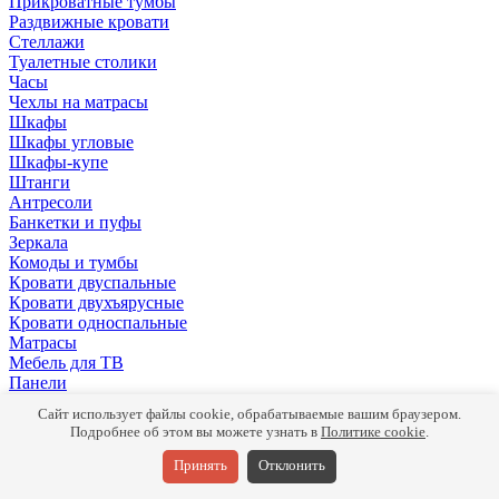
Прикроватные тумбы
Раздвижные кровати
Стеллажи
Туалетные столики
Часы
Чехлы на матрасы
Шкафы
Шкафы угловые
Шкафы-купе
Штанги
Антресоли
Банкетки и пуфы
Зеркала
Комоды и тумбы
Кровати двуспальные
Кровати двухъярусные
Кровати односпальные
Матрасы
Мебель для ТВ
Панели
Письменные столы
Сайт использует файлы cookie, обрабатываемые вашим браузером.
Подушки
Подробнее об этом вы можете узнать в
Политике cookie
.
Полки
Прикроватные тумбы
Принять
Отклонить
Раздвижные кровати