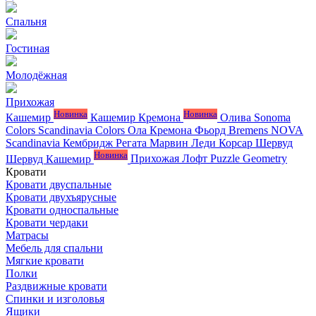
Спальня
Гостиная
Молодёжная
Прихожая
Новинка
Новинка
Кашемир
Кашемир Кремона
Олива
Sonoma
Colors
Scandinavia Colors
Ола
Кремона
Фьорд
Bremens
NOVA
Scandinavia
Кембридж
Регата
Марвин
Леди
Корсар
Шервуд
Новинка
Шервуд Кашемир
Прихожая Лофт
Puzzle
Geometry
Кровати
Кровати двуспальные
Кровати двухъярусные
Кровати односпальные
Кровати чердаки
Матрасы
Мебель для спальни
Мягкие кровати
Полки
Раздвижные кровати
Спинки и изголовья
Ящики