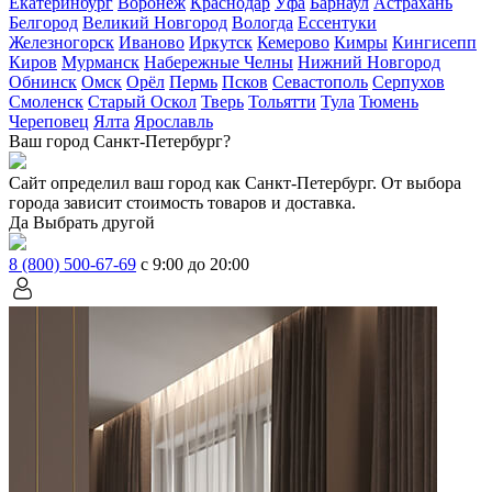
Екатеринбург
Воронеж
Краснодар
Уфа
Барнаул
Астрахань
Белгород
Великий Новгород
Вологда
Ессентуки
Железногорск
Иваново
Иркутск
Кемерово
Кимры
Кингисепп
Киров
Мурманск
Набережные Челны
Нижний Новгород
Обнинск
Омск
Орёл
Пермь
Псков
Севастополь
Серпухов
Смоленск
Старый Оскол
Тверь
Тольятти
Тула
Тюмень
Череповец
Ялта
Ярославль
Ваш город Санкт-Петербург?
Сайт определил ваш город как
Санкт-Петербург
. От выбора
города зависит стоимость товаров и доставка.
Да
Выбрать другой
8 (800) 500-67-69
с 9:00 до 20:00