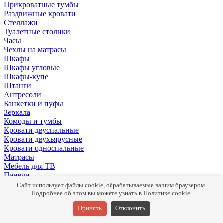
Прикроватные тумбы
Раздвижные кровати
Стеллажи
Туалетные столики
Часы
Чехлы на матрасы
Шкафы
Шкафы угловые
Шкафы-купе
Штанги
Антресоли
Банкетки и пуфы
Зеркала
Комоды и тумбы
Кровати двуспальные
Кровати двухъярусные
Кровати односпальные
Матрасы
Мебель для ТВ
Панели
Письменные столы
Сайт использует файлы cookie, обрабатываемые вашим браузером.
Подушки
Подробнее об этом вы можете узнать в
Политике cookie
.
Полки
Принять
Отклонить
Прикроватные тумбы
Раздвижные кровати