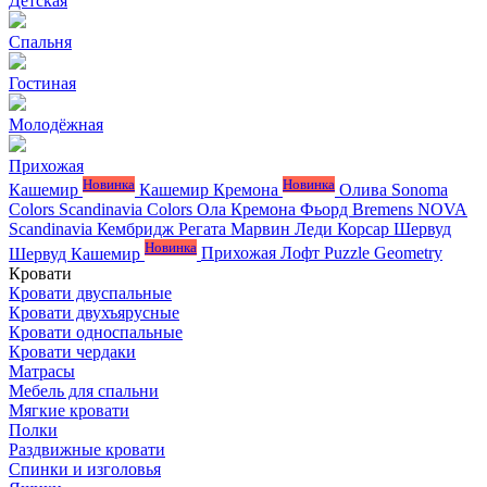
Детская
Спальня
Гостиная
Молодёжная
Прихожая
Новинка
Новинка
Кашемир
Кашемир Кремона
Олива
Sonoma
Colors
Scandinavia Colors
Ола
Кремона
Фьорд
Bremens
NOVA
Scandinavia
Кембридж
Регата
Марвин
Леди
Корсар
Шервуд
Новинка
Шервуд Кашемир
Прихожая Лофт
Puzzle
Geometry
Кровати
Кровати двуспальные
Кровати двухъярусные
Кровати односпальные
Кровати чердаки
Матрасы
Мебель для спальни
Мягкие кровати
Полки
Раздвижные кровати
Спинки и изголовья