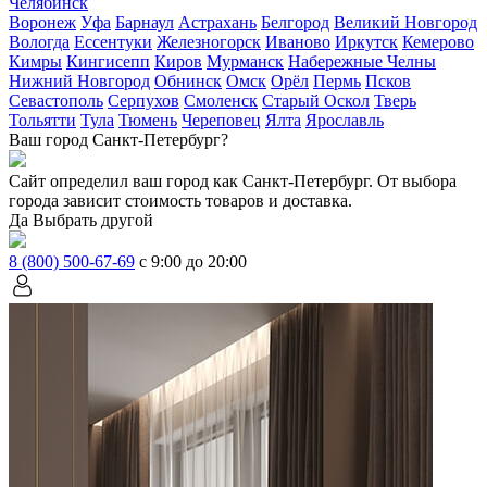
Челябинск
Воронеж
Уфа
Барнаул
Астрахань
Белгород
Великий Новгород
Вологда
Ессентуки
Железногорск
Иваново
Иркутск
Кемерово
Кимры
Кингисепп
Киров
Мурманск
Набережные Челны
Нижний Новгород
Обнинск
Омск
Орёл
Пермь
Псков
Севастополь
Серпухов
Смоленск
Старый Оскол
Тверь
Тольятти
Тула
Тюмень
Череповец
Ялта
Ярославль
Ваш город Санкт-Петербург?
Сайт определил ваш город как
Санкт-Петербург
. От выбора
города зависит стоимость товаров и доставка.
Да
Выбрать другой
8 (800) 500-67-69
с 9:00 до 20:00